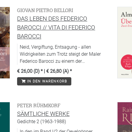
GIOVAN PIETRO BELLORI
DAS LEBEN DES FEDERICO
BAROCCI // VITA DI FEDERICO
BAROCCI
Neid, Vergiftung, Entsagung - allen
Widrigkeiten zum Trotz steigt der Maler
Federico Barocci zu einem der
bestbezahlten und angesehensten Künstler
€ 26,00 (D)
* |
€ 26,80 (A)
*
seiner Generation auf.
IN DEN WARENKORB
PETER RÜHMKORF
SÄMTLICHE WERKE
Gedichte 2 (1963-1988)
In den im Band I/2 der Oevelgönner