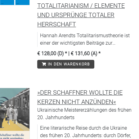
TOTALITARIANISM / ELEMENTE
UND URSPRÜNGE TOTALER
HERRSCHAFT
Hannah Arendts Totalitarismustheorie ist
einer der wichtigsten Beiträge zur
politischen Theorie und Historiografie. Ein
€ 128,00 (D)
* |
€ 131,60 (A)
*
Buch von verstörender Aktualität.
IN DEN WARENKORB
»DER SCHAFFNER WOLLTE DIE
KERZEN NICHT ANZÜNDEN«
Ukrainische Meistererzählungen des frühen
20. Jahrhunderts
Eine literarische Reise durch die Ukraine
des frühen 20. Jahrhunderts: durch Dörfer,