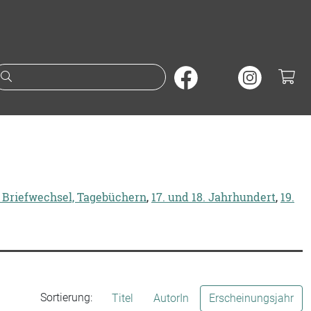
Suche nach Büchern oder A
 Briefwechsel, Tagebüchern
,
17. und 18. Jahrhundert
,
19.
Sortierung:
Titel
AutorIn
Erscheinungsjahr