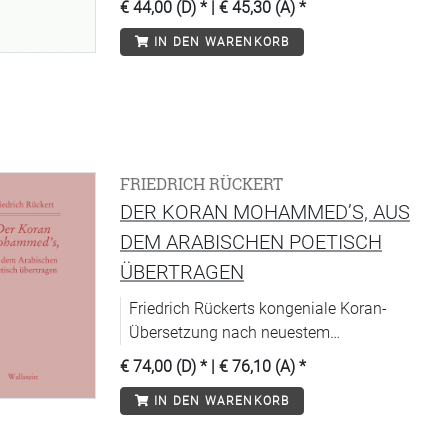
€ 44,00 (D)
* |
€ 45,30 (A)
*
IN DEN WARENKORB
FRIEDRICH RÜCKERT
DER KORAN MOHAMMED’S, AUS
DEM ARABISCHEN POETISCH
ÜBERTRAGEN
Friedrich Rückerts kongeniale Koran-
Übersetzung nach neuestem
Forschungsstand ediert.
€ 74,00 (D)
* |
€ 76,10 (A)
*
IN DEN WARENKORB