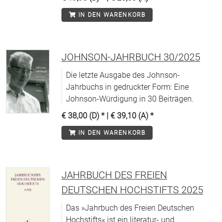
Fächern, die vertreten sind, zählen:
IN DEN WARENKORB
Sinologie, Indologie, Klassische Philologie,
Arabistik, Romanistik, Germanistik und
viele andere. Das internationale Editorial
Board begleitet aktiv den Weg: Dort sind
JOHNSON-JAHRBUCH 30/2025
die verschiedenen Fächer durch namhafte
Die letzte Ausgabe des Johnson-
Gelehrte vertreten. Die Aufsätze erscheinen
Jahrbuchs in gedruckter Form: Eine
in den drei Sprachen Deutsch, Englisch und
Johnson-Würdigung in 30 Beiträgen.
Französisch.
€ 38,00 (D)
* |
€ 39,10 (A)
*
IN DEN WARENKORB
JAHRBUCH DES FREIEN
DEUTSCHEN HOCHSTIFTS 2025
Das »Jahrbuch des Freien Deutschen
Hochstifts« ist ein literatur- und