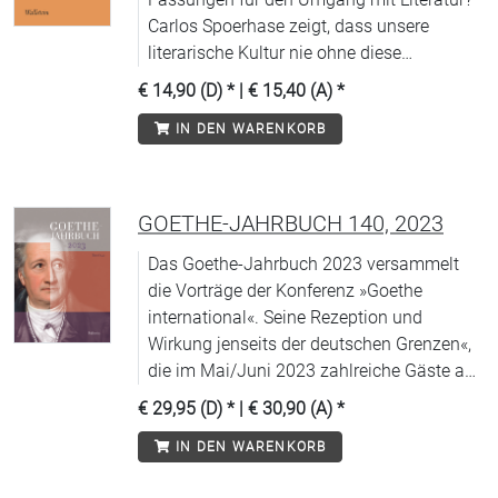
Carlos Spoerhase zeigt, dass unsere
literarische Kultur nie ohne diese
kontroverse Gattung auskam
€ 14,90 (D)
* |
€ 15,40 (A)
*
IN DEN WARENKORB
GOETHE-JAHRBUCH 140, 2023
Das Goethe-Jahrbuch 2023 versammelt
die Vorträge der Konferenz »Goethe
international«. Seine Rezeption und
Wirkung jenseits der deutschen Grenzen«,
die im Mai/Juni 2023 zahlreiche Gäste aus
der ganzen Welt in Weimar
€ 29,95 (D)
* |
€ 30,90 (A)
*
zusammengeführt hat. Es enthält zudem
IN DEN WARENKORB
Abhandlungen und Miszellen zu Goethes
Leben und Werk. Ein umfangreicher