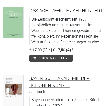
DAS ACHTZEHNTE JAHRHUNDERT
Die Zeitschrift erscheint seit 1987
halbjährlich und ist im Aufsatzteil im
Wechsel aktuellen Themen gewidmet oder
frei konzipiert. Im Rezensionsteil legt sie
Wert auf aktuelle Besprechungen zu einem
weit gefächerten Spektrum von thematisch
€ 17,00 (D)
* |
€ 17,50 (A)
*
repräsentativen und methodologisch
IN DEN WARENKORB
aufschlussreichen Fachpublikationen.
Entsprechend der interdisziplinären
Ausrichtung der DGEJ enthält sie Beiträge
aus allen Fachrichtungen.
BAYERISCHE AKADEMIE DER
SCHÖNEN KÜNSTE
Jahrbuch
Bayerische Akademie der Schönen Künste
Jahrbuch 38/2024