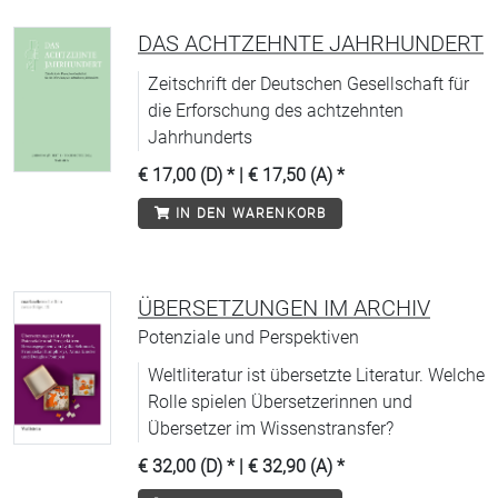
Rezensionsteil zu wichtigen
Neuerscheinungen und Berichten über das
DAS ACHTZEHNTE JAHRHUNDERT
Wirken der Goethe-Gesellschaft im In- und
Zeitschrift der Deutschen Gesellschaft für
Ausland ergänzen den Band.
die Erforschung des achtzehnten
Jahrhunderts
€ 17,00 (D)
* |
€ 17,50 (A)
*
IN DEN WARENKORB
ÜBERSETZUNGEN IM ARCHIV
Potenziale und Perspektiven
Weltliteratur ist übersetzte Literatur. Welche
Rolle spielen Übersetzerinnen und
Übersetzer im Wissenstransfer?
€ 32,00 (D)
* |
€ 32,90 (A)
*