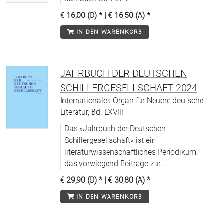
€ 16,00 (D)
* |
€ 16,50 (A)
*
IN DEN WARENKORB
JAHRBUCH DER DEUTSCHEN
SCHILLERGESELLSCHAFT 2024
Internationales Organ für Neuere deutsche
Literatur, Bd. LXVIII
Das »Jahrbuch der Deutschen
Schillergesellschaft« ist ein
literaturwissenschaftliches Periodikum,
das vorwiegend Beiträge zur
deutschsprachigen Literatur von der
€ 29,90 (D)
* |
€ 30,80 (A)
*
Aufklärung bis zur Gegenwart
IN DEN WARENKORB
veröffentlicht. Diese Zeitspanne entspricht
den Sammelgebieten des Deutschen