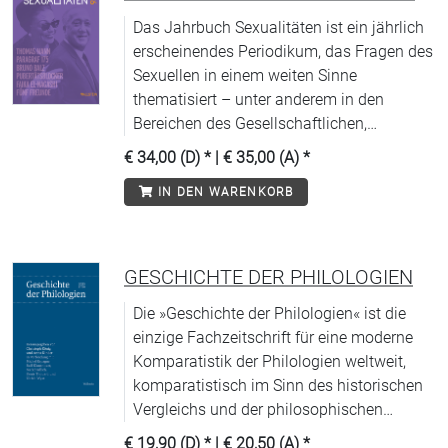
Das Jahrbuch Sexualitäten ist ein jährlich
erscheinendes Periodikum, das Fragen des
Sexuellen in einem weiten Sinne
thematisiert – unter anderem in den
Bereichen des Gesellschaftlichen,
Politischen, Kulturellen, Historischen und
€ 34,00 (D)
* |
€ 35,00 (A)
*
Juristischen, in der Medizin und den
IN DEN WARENKORB
Naturwissenschaften, in Religion,
Pädagogik und Psychologie.
GESCHICHTE DER PHILOLOGIEN
Die »Geschichte der Philologien« ist die
einzige Fachzeitschrift für eine moderne
Komparatistik der Philologien weltweit,
komparatistisch im Sinn des historischen
Vergleichs und der philosophischen
Reflexion philologischer Praxis. Zu den
€ 19,90 (D)
* |
€ 20,50 (A)
*