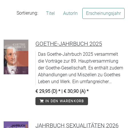
Sortierung:
Titel
AutorIn
Erscheinungsjahr
GOETHE-JAHRBUCH 2025
Das Goethe-Jahrbuch 2025 versammelt
die Vorträge zur 89. Hauptversammlung
der Goethe-Gesellschaft. Es enthält zudem
Abhandlungen und Miszellen zu Goethes
Leben und Werk. Ein umfangreicher
Rezensionsteil zu wichtigen
€ 29,95 (D)
* |
€ 30,90 (A)
*
Neuerscheinungen und Berichte über das
IN DEN WARENKORB
Wirken der Goethe-Gesellschaft im In- und
Ausland ergänzen den Band.
JAHRBUCH SEXUALITÄTEN 2026