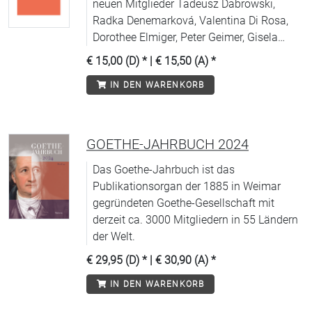
neuen Mitglieder Tadeusz Dabrowski,
Radka Denemarková, Valentina Di Rosa,
Dorothee Elmiger, Peter Geimer, Gisela
Holfter, Eva Menasse. Mit Photos von
€ 15,00 (D)
* |
€ 15,50 (A)
*
Isolde Ohlbaum.
IN DEN WARENKORB
GOETHE-JAHRBUCH 2024
Das Goethe-Jahrbuch ist das
Publikationsorgan der 1885 in Weimar
gegründeten Goethe-Gesellschaft mit
derzeit ca. 3000 Mitgliedern in 55 Ländern
der Welt.
€ 29,95 (D)
* |
€ 30,90 (A)
*
IN DEN WARENKORB