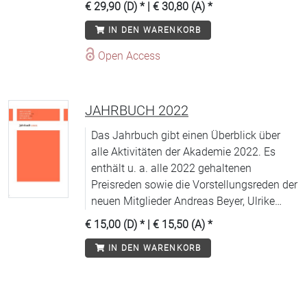
€ 29,90 (D)
* |
€ 30,80 (A)
*
Aufklärung bis zur Gegenwart
IN DEN WARENKORB
veröffentlicht. Diese Zeitspanne entspricht
den Sammelgebieten des Deutschen
Open Access
Literaturarchivs Marbach, das von der
Deutschen Schillergesellschaft getragen
wird.
JAHRBUCH 2022
Das Jahrbuch gibt einen Überblick über
alle Aktivitäten der Akademie 2022. Es
enthält u. a. alle 2022 gehaltenen
Preisreden sowie die Vorstellungsreden der
neuen Mitglieder Andreas Beyer, Ulrike
Draesner, Christa Dürscheid, Rita
€ 15,00 (D)
* |
€ 15,50 (A)
*
Franceschini, Esther Kinsky, Christoph
IN DEN WARENKORB
Möllers, Lothar Müller, Kerstin Preiwuß,
Daniela Strigl. Mit 12 Photos von Isolde
Ohlbaum.