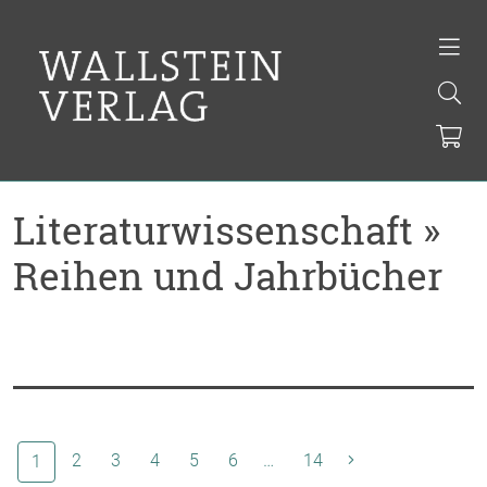
Literaturwissenschaft »
Reihen und Jahrbücher
(aktuelle Seite)
2
3
4
5
6
…
14
1