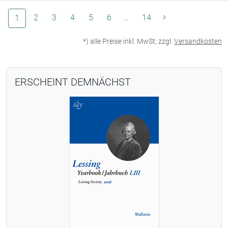
(aktuelle Seite)
2
3
4
5
6
…
14
1
*) alle Preise inkl. MwSt, zzgl.
Versandkosten
ERSCHEINT DEMNÄCHST