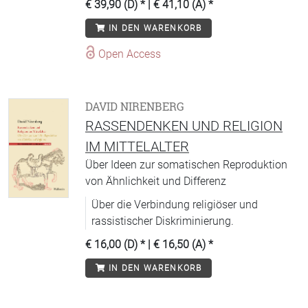
€ 39,90 (D)
* |
€ 41,10 (A)
*
IN DEN WARENKORB
Open Access
DAVID NIRENBERG
RASSENDENKEN UND RELIGION
IM MITTELALTER
Über Ideen zur somatischen Reproduktion
von Ähnlichkeit und Differenz
Über die Verbindung religiöser und
rassistischer Diskriminierung.
€ 16,00 (D)
* |
€ 16,50 (A)
*
IN DEN WARENKORB