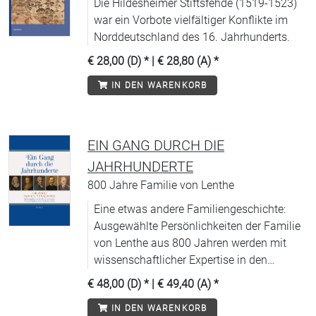
Die Hildesheimer Stiftsfehde (1519-1523)
war ein Vorbote vielfältiger Konflikte im
Norddeutschland des 16. Jahrhunderts.
€ 28,00 (D)
* |
€ 28,80 (A)
*
IN DEN WARENKORB
EIN GANG DURCH DIE
JAHRHUNDERTE
800 Jahre Familie von Lenthe
Eine etwas andere Familiengeschichte:
Ausgewählte Persönlichkeiten der Familie
von Lenthe aus 800 Jahren werden mit
wissenschaftlicher Expertise in den
(regional)historischen Kontext gestellt.
€ 48,00 (D)
* |
€ 49,40 (A)
*
IN DEN WARENKORB