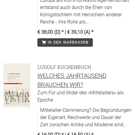
Europa als Kommunikationsgemeinschaft
entstand auch durch die Ehen von
Königstöchtern mit Herrschern anderer
Reiche - ihre Rolle als
»Heiratsmigrantinnen« gestalteten die
€ 38,00 (D)
* |
€ 39,10 (A)
*
Frauen mitunter sehr selbstbewusst.
IN DEN WARENKORB
LUDOLF KUCHENBUCH
WELCHES JAHRTAUSEND
BRAUCHEN WIR?
Zum Für und Wider des »Mittelalters« als
Epoche
Mittelalter-Dämmerung? Die Begründungen
der Eigenart, Reichweite und Dauer der
Zeit zwischen Antike und Moderne sind
unübersichtlich geworden. Der Blick zurück
€ 16,00 (D)
* |
€ 16,50 (A)
*