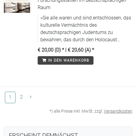
Forschungsstätten im deutschsprachigen
Raum
»Sie alle waren und sind entschlossen, das
kulturelle Vermächtnis des
deutschsprachigen Judentums zu
bewahren, das durch den Holocaust
nahezu ausgelöscht wurde.«
€ 20,00 (D)
* |
€ 20,60 (A)
*
IN DEN WARENKORB
(aktuelle Seite)
2
1
*) alle Preise inkl. MwSt, zzgl.
Versandkosten
ERSCHEINT DEMNÄCHST