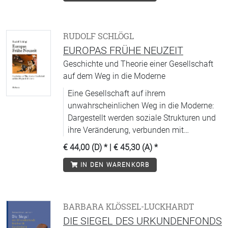
RUDOLF SCHLÖGL
EUROPAS FRÜHE NEUZEIT
Geschichte und Theorie einer Gesellschaft
auf dem Weg in die Moderne
Eine Gesellschaft auf ihrem
unwahrscheinlichen Weg in die Moderne:
Dargestellt werden soziale Strukturen und
ihre Veränderung, verbunden mit
einer Medientheorie und den
€ 44,00 (D)
* |
€ 45,30 (A)
*
Selbstbeobachtungen in der
IN DEN WARENKORB
Sozialphilosophie.
BARBARA KLÖSSEL-LUCKHARDT
DIE SIEGEL DES URKUNDENFONDS