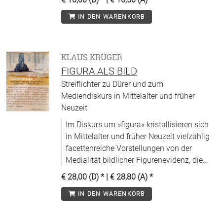
klärt, warum, und ermöglicht Orientierung.
IN DEN WARENKORB
KLAUS KRÜGER
FIGURA ALS BILD
Streiflichter zu Dürer und zum
Mediendiskurs in Mittelalter und früher
Neuzeit
Im Diskurs um »figura« kristallisieren sich
in Mittelalter und früher Neuzeit vielzählig
facettenreiche Vorstellungen von der
Medialität bildlicher Figurenevidenz, die
sich exemplarisch im Werk von Dürer
€ 28,00 (D)
* |
€ 28,80 (A)
*
fassen lassen.
IN DEN WARENKORB