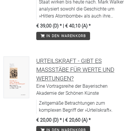
Staat wirken bis heute nach. Mark Walker
analysiert sowohl die Geschichte um
»Hitlers Atombombe« als auch ihre
Aufarbeitung in der Nachkriegszeit.
€ 39,00 (D)
* |
€ 40,10 (A)
*
IN DEN WARENKORB
URTEILSKRAFT - GIBT ES
MASSSTÄBE FÜR WERTE UND W
ERTUNGEN?
Eine Vortragsreihe der Bayerischen
Akademie der Schönen Künste
Zeitgemäße Betrachtungen zum
komplexen Begriff der »Urteilskraft«.
€ 20,00 (D)
* |
€ 20,60 (A)
*
IN DEN WARENKORB