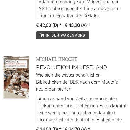
Vitaminforschung zum Mitgestalter der
NS-Ernährungspolitik. Eine ambivalente
Figur im Schatten der Diktatur.
€ 42,00 (D)
* |
€ 43,20 (A)
*
IN DEN WARENKORB
MICHAEL KNOCHE
REVOLUTION IM LESELAND
Wie sich die wissenschaftlichen
Bibliotheken der DDR nach dem Mauerfall
neu organisierten
Auch anhand von Zeitzeugenberichten,
Dokumenten und zahlreichen Fotos kommt
eine wenig bekannte, aber erstaunlich
positive Seite der deutschen Einheit in den
Blick.
€ 24,00 (D)
* |
€ 24,70 (A)
*