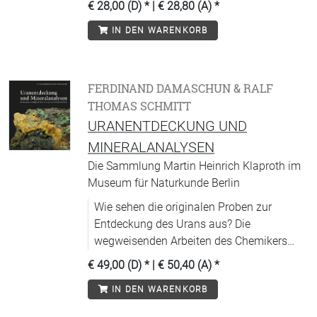
€ 28,00 (D)
* |
€ 28,80 (A)
*
IN DEN WARENKORB
FERDINAND DAMASCHUN & RALF
THOMAS SCHMITT
URANENTDECKUNG UND
MINERALANALYSEN
Die Sammlung Martin Heinrich Klaproth im
Museum für Naturkunde Berlin
Wie sehen die originalen Proben zur
Entdeckung des Urans aus? Die
wegweisenden Arbeiten des Chemikers
Martin Heinrich Klaproth werden mit den
€ 49,00 (D)
* |
€ 50,40 (A)
*
Mineralproben seiner Sammlung verknüpft.
IN DEN WARENKORB