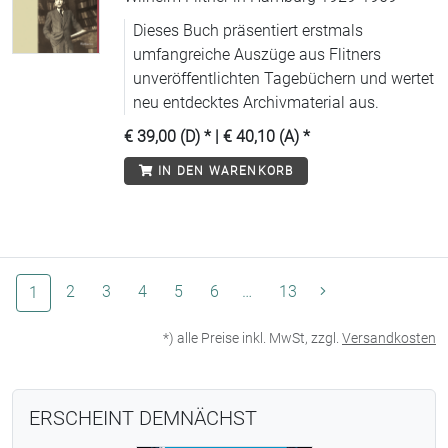
Dieses Buch präsentiert erstmals
umfangreiche Auszüge aus Flitners
unveröffentlichten Tagebüchern und wertet
neu entdecktes Archivmaterial aus.
€ 39,00 (D)
* |
€ 40,10 (A)
*
IN DEN WARENKORB
(aktuelle Seite)
2
3
4
5
6
…
13
1
*) alle Preise inkl. MwSt, zzgl.
Versandkosten
ERSCHEINT DEMNÄCHST