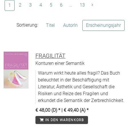
(aktuelle Seite)
2
3
4
5
6
…
13
1
Sortierung:
Titel
AutorIn
Erscheinungsjahr
FRAGILITÄT
Konturen einer Semantik
Warum wirkt heute alles fragil? Das Buch
beleuchtet in der Beschäftigung mit
Literatur, Ästhetik und Gesellschaft die
Risiken und Reize des Fragilen und
erkundet die Semantik der Zerbrechlichkeit.
€ 48,00 (D)
* |
€ 49,40 (A)
*
IN DEN WARENKORB