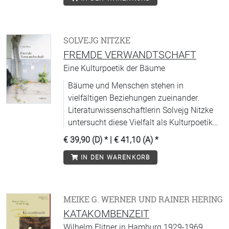
SOLVEJG NITZKE
FREMDE VERWANDTSCHAFT
Eine Kulturpoetik der Bäume
Bäume und Menschen stehen in
vielfältigen Beziehungen zueinander.
Literaturwissenschaftlerin Solvejg Nitzke
untersucht diese Vielfalt als Kulturpoetik
fremder Verwandtschaft in aktuellen
€ 39,90 (D)
* |
€ 41,10 (A)
*
Diskursen.
IN DEN WARENKORB
MEIKE G. WERNER UND RAINER HERING
KATAKOMBENZEIT
Wilhelm Flitner in Hamburg 1929-1969