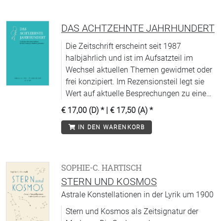
DAS ACHTZEHNTE JAHRHUNDERT
Die Zeitschrift erscheint seit 1987
halbjährlich und ist im Aufsatzteil im
Wechsel aktuellen Themen gewidmet oder
frei konzipiert. Im Rezensionsteil legt sie
Wert auf aktuelle Besprechungen zu einem
weit gefächerten Spektrum von thematisch
€ 17,00 (D)
* |
€ 17,50 (A)
*
repräsentativen und methodologisch
IN DEN WARENKORB
aufschlussreichen Fachpublikationen.
Entsprechend der interdisziplinären
Ausrichtung der DGEJ enthält sie Beiträge
aus allen Fachrichtungen.
SOPHIE-C. HARTISCH
STERN UND KOSMOS
Astrale Konstellationen in der Lyrik um 1900
Stern und Kosmos als Zeitsignatur der