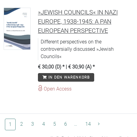
»JEWISH COUNCILS« IN NAZI
EUROPE, 1938-1945: A PAN
EUROPEAN PERSPECTIVE
Different perspectives on the
controversially discussed »Jewish
Councils«
€ 30,00 (D)
* |
€ 30,90 (A)
*
IN DEN WARENKORB
Open Access
(aktuelle Seite)
2
3
4
5
6
…
14
1