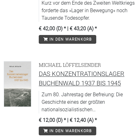
Kurz vor dem Ende des Zweiten Weltkriegs
forderte das »Lager in Bewegung« noch
Tausende Todesopfer.
€ 42,00 (D)
* |
€ 43,20 (A)
*
IN DEN WARENKORB
MICHAEL LÖFFELSENDER
DAS KONZENTRATIONSLAGER
BUCHENWALD 1937 BIS 1945
Zum 80. Jahrestag der Befreiung: Die
Geschichte eines der größten
nationalsozialistischen
Konzentrationslager in ihren wesentlichen
€ 12,00 (D)
* |
€ 12,40 (A)
*
Zügen, Entwicklungen und
IN DEN WARENKORB
Zusammenhängen kompakt dargestellt.