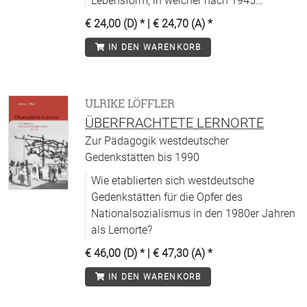
Lebensform, in welcher nach 1945
deutsche Geschichte, Philosophie und
€ 24,00 (D)
* |
€ 24,70 (A)
*
Literatur ihre eigene Modernität entfalten.
IN DEN WARENKORB
ULRIKE LÖFFLER
ÜBERFRACHTETE LERNORTE
Zur Pädagogik westdeutscher
Gedenkstätten bis 1990
Wie etablierten sich westdeutsche
Gedenkstätten für die Opfer des
Nationalsozialismus in den 1980er Jahren
als Lernorte?
€ 46,00 (D)
* |
€ 47,30 (A)
*
IN DEN WARENKORB