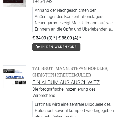
1945-1992
Anhand der Nachgeschichten der
Außenlager des Konzentrationslagers
Neuengamme zeigt Maik Ullmann auf, wie
Erinnern an die Opfer und Überlebenden an
den historischen Orten in Deutschland
€ 34,00 (D)
* |
€ 35,00 (A)
*
möglich wurde.
IN DEN WARENKORB
TAL BRUTTMANN, STEFAN HÖRDLER,
CHRISTOPH KREUTZMÜLLER
EIN ALBUM AUS AUSCHWITZ
Die fotografische Inszenierung des
Verbrechens
Erstmals wird eine zentrale Bildquelle des
Holocaust sowohl komplett wiedergegeben
als auch lückenlos die