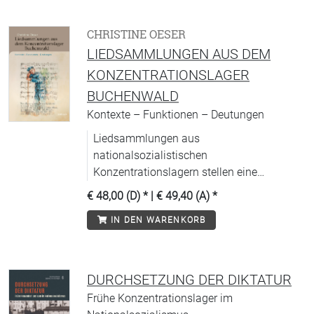
CHRISTINE OESER
LIEDSAMMLUNGEN AUS DEM
KONZENTRATIONSLAGER
BUCHENWALD
Kontexte – Funktionen – Deutungen
Liedsammlungen aus
nationalsozialistischen
Konzentrationslagern stellen eine
einzigartige Quelle dar, deren
€ 48,00 (D)
* |
€ 49,40 (A)
*
(musik-)historische Bedeutung noch
IN DEN WARENKORB
unzureichend erschlossen ist.
DURCHSETZUNG DER DIKTATUR
Frühe Konzentrationslager im