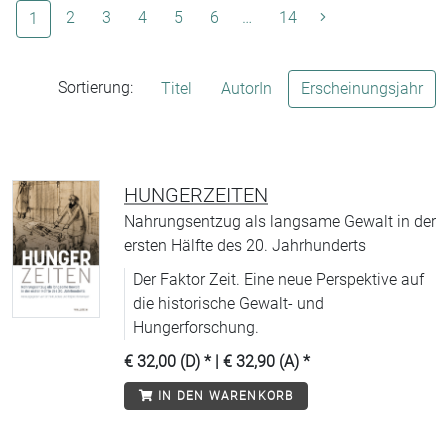
(aktuelle Seite)
2
3
4
5
6
…
14
1
Sortierung:
Titel
AutorIn
Erscheinungsjahr
HUNGERZEITEN
Nahrungsentzug als langsame Gewalt in der
ersten Hälfte des 20. Jahrhunderts
Der Faktor Zeit. Eine neue Perspektive auf
die historische Gewalt- und
Hungerforschung.
€ 32,00 (D)
* |
€ 32,90 (A)
*
IN DEN WARENKORB