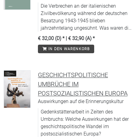
Die Verbrechen an der italienischen
Zivilbevölkerung während der deutschen
Besatzung 1943-1945 blieben
jahrzehntelang ungesühnt. Was waren die
Gründe für die langwierige juristische
€ 32,00 (D)
* |
€ 32,90 (A)
*
Aufarbeitung?
IN DEN WARENKORB
GESCHICHTSPOLITISCHE
UMBRÜCHE IM
POSTSOZIALISTISCHEN EUROPA
Auswirkungen auf die Erinnerungskultur
Gedenkstättenarbeit in Zeiten des
Umbruchs: Welche Auswirkungen hat der
geschichtspolitische Wandel im
postsozialistischen Europa?