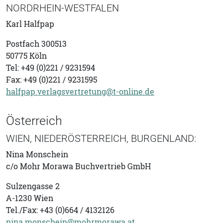
NORDRHEIN-WESTFALEN
Karl Halfpap
Postfach 300513
50775 Köln
Tel: +49 (0)221 / 9231594
Fax: +49 (0)221 / 9231595
halfpap.verlagsvertretung@t-online.de
Österreich
WIEN, NIEDERÖSTERREICH, BURGENLAND:
Nina Monschein
c/o
Mohr Morawa Buchvertrieb GmbH
Sulzengasse 2
A-1230 Wien
Tel./Fax: +43 (0)664 / 4132126
nina.monschein@mohrmorawa.at