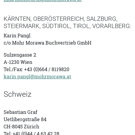
KÄRNTEN, OBERÖSTERREICH, SALZBURG,
STEIERMARK, SÜDTIROL, TIROL, VORARLBERG:
Karin Pangl
c/o
Mohr Morawa Buchvertrieb GmbH
Sulzengasse 2
A-1230 Wien
Tel./Fax: +43 (0)664 / 8119820
karin.pangl@mohrmorawa.at
Schweiz
Sebastian Graf
Uetlibergstraße 84
CH-8045 Zürich
Tel: +41 (0)44 / 4 63 42 28