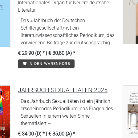
Internationales Organ für Neuere deutsche
Literatur
Das »Jahrbuch der Deutschen
Schillergesellschaft« ist ein
literaturwissenschaftliches Periodikum, das
vorwiegend Beiträge zur deutschsprachigen
Literatur von der Aufklärung bis zur
€ 29,90 (D)
* |
€ 30,80 (A)
*
Gegenwart veröffentlicht. Diese Zeitspanne
IN DEN WARENKORB
entspricht den Sammelgebieten des
Deutschen Literaturarchivs Marbach, das
von der Deutschen Schillergesellschaft
getragen wird.
JAHRBUCH SEXUALITÄTEN 2025
Das Jahrbuch Sexualitäten ist ein jährlich
erscheinendes Periodikum, das Fragen des
Sexuellen in einem weiten Sinne
thematisiert –
€ 34,00 (D)
* |
€ 35,00 (A)
*