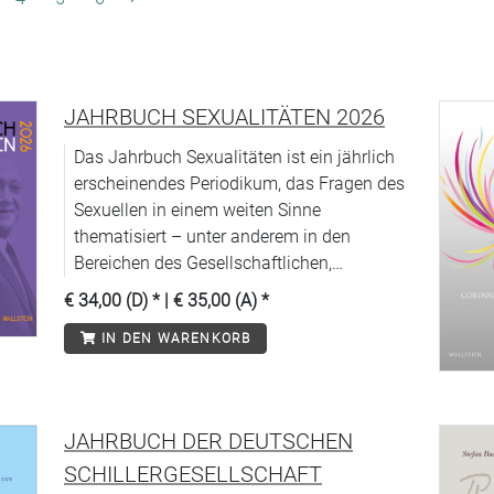
JAHRBUCH SEXUALITÄTEN 2026
Das Jahrbuch Sexualitäten ist ein jährlich
erscheinendes Periodikum, das Fragen des
Sexuellen in einem weiten Sinne
thematisiert – unter anderem in den
Bereichen des Gesellschaftlichen,
Politischen, Kulturellen, Historischen und
€ 34,00 (D)
* |
€ 35,00 (A)
*
Juristischen, in der Medizin und den
IN DEN WARENKORB
Naturwissenschaften, in Religion,
Pädagogik und Psychologie.
JAHRBUCH DER DEUTSCHEN
SCHILLERGESELLSCHAFT