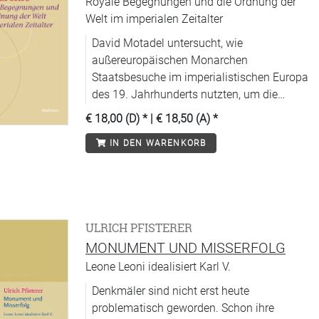
Royale Begegnungen und die Ordnung der
Welt im imperialen Zeitalter
David Motadel untersucht, wie
außereuropäischen Monarchen
Staatsbesuche im imperialistischen Europa
des 19. Jahrhunderts nutzten, um die
Unabhängigkeit ihres Landes zu bewahren.
€ 18,00 (D)
* |
€ 18,50 (A)
*
IN DEN WARENKORB
ULRICH PFISTERER
MONUMENT UND MISSERFOLG
Leone Leoni idealisiert Karl V.
Denkmäler sind nicht erst heute
problematisch geworden. Schon ihre