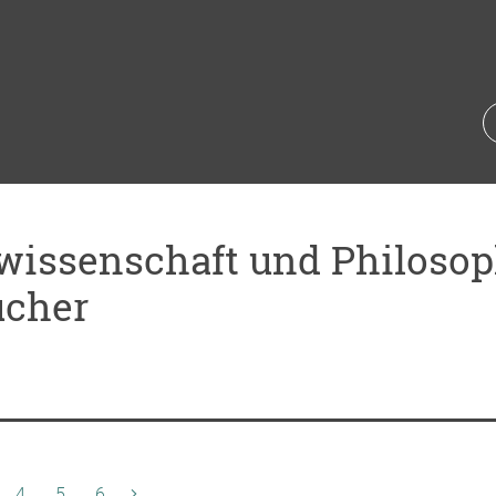
wissenschaft und Philosop
ücher
te)
4
5
6