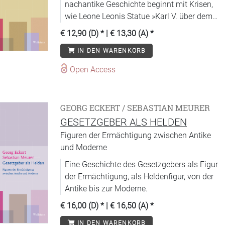
nachantike Geschichte beginnt mit Krisen,
wie Leone Leonis Statue »Karl V. über dem
Furor« zeigt
€ 12,90 (D)
* |
€ 13,30 (A)
*
IN DEN WARENKORB
Open Access
GEORG ECKERT / SEBASTIAN MEURER
GESETZGEBER ALS HELDEN
Figuren der Ermächtigung zwischen Antike
und Moderne
Eine Geschichte des Gesetzgebers als Figur
der Ermächtigung, als Heldenfigur, von der
Antike bis zur Moderne.
€ 16,00 (D)
* |
€ 16,50 (A)
*
IN DEN WARENKORB