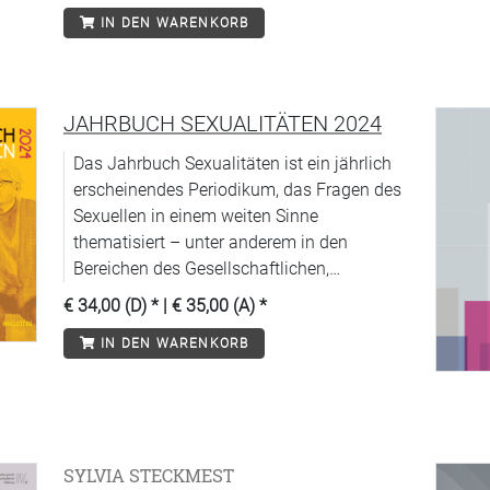
IN DEN WARENKORB
JAHRBUCH SEXUALITÄTEN 2024
Das Jahrbuch Sexualitäten ist ein jährlich
erscheinendes Periodikum, das Fragen des
Sexuellen in einem weiten Sinne
thematisiert – unter anderem in den
Bereichen des Gesellschaftlichen,
Politischen, Kulturellen, Historischen und
€ 34,00 (D)
* |
€ 35,00 (A)
*
Juristischen, in der Medizin und den
IN DEN WARENKORB
Naturwissenschaften, in Religion,
Pädagogik und Psychologie.
SYLVIA STECKMEST