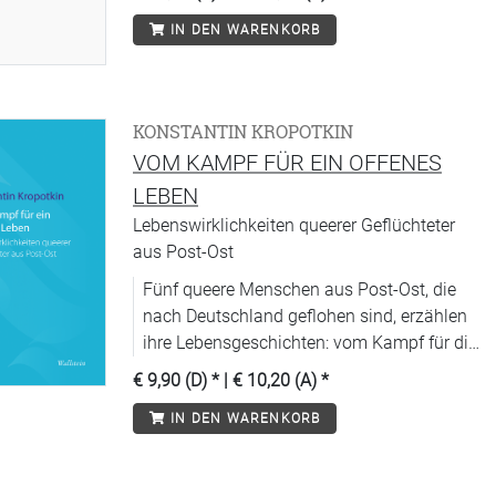
IN DEN WARENKORB
KONSTANTIN KROPOTKIN
VOM KAMPF FÜR EIN OFFENES
LEBEN
Lebenswirklichkeiten queerer Geflüchteter
aus Post-Ost
Fünf queere Menschen aus Post-Ost, die
nach Deutschland geflohen sind, erzählen
ihre Lebensgeschichten: vom Kampf für die
eigene queere Identität und für ein offenes
€ 9,90 (D)
* |
€ 10,20 (A)
*
Leben – vor der Flucht und heute.
IN DEN WARENKORB