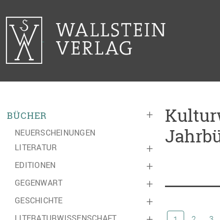
Kultur
+
BÜCHER
Jahrb
NEUERSCHEINUNGEN
LITERATUR
+
EDITIONEN
+
GEGENWART
+
GESCHICHTE
+
LITERATURWISSENSCHAFT
+
(aktuelle Sei
2
3
1