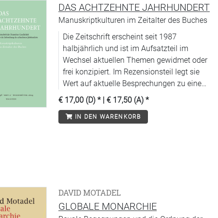
DAS ACHTZEHNTE JAHRHUNDERT
Manuskriptkulturen im Zeitalter des Buches
Die Zeitschrift erscheint seit 1987
halbjährlich und ist im Aufsatzteil im
Wechsel aktuellen Themen gewidmet oder
frei konzipiert. Im Rezensionsteil legt sie
Wert auf aktuelle Besprechungen zu einem
weit gefächerten Spektrum von thematisch
€ 17,00 (D)
* |
€ 17,50 (A)
*
repräsentativen und methodologisch
IN DEN WARENKORB
aufschlussreichen Fachpublikationen.
Entsprechend der interdisziplinären
Ausrichtung der DGEJ enthält sie Beiträge
aus allen Fachrichtungen.
DAVID MOTADEL
GLOBALE MONARCHIE