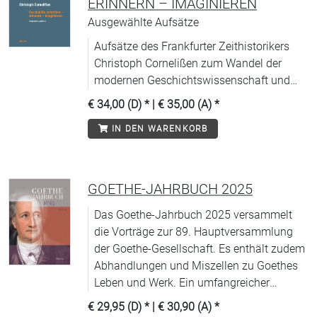
ERINNERN – IMAGINIEREN
Ausgewählte Aufsätze
Aufsätze des Frankfurter Zeithistorikers
Christoph Cornelißen zum Wandel der
modernen Geschichtswissenschaft und
ihrer Position in der Erinnerungskultur.
€ 34,00 (D)
* |
€ 35,00 (A)
*
IN DEN WARENKORB
GOETHE-JAHRBUCH 2025
Das Goethe-Jahrbuch 2025 versammelt
die Vorträge zur 89. Hauptversammlung
der Goethe-Gesellschaft. Es enthält zudem
Abhandlungen und Miszellen zu Goethes
Leben und Werk. Ein umfangreicher
Rezensionsteil zu wichtigen
€ 29,95 (D)
* |
€ 30,90 (A)
*
Neuerscheinungen und Berichte über das