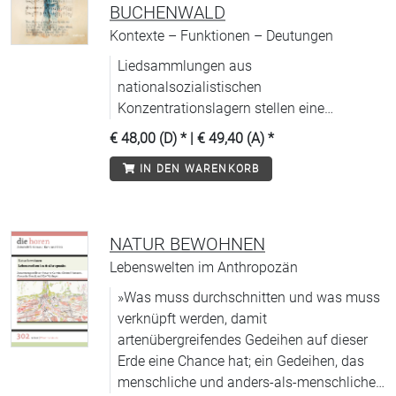
BUCHENWALD
Kontexte – Funktionen – Deutungen
Liedsammlungen aus
nationalsozialistischen
Konzentrationslagern stellen eine
einzigartige Quelle dar, deren
€ 48,00 (D)
* |
€ 49,40 (A)
*
(musik-)historische Bedeutung noch
IN DEN WARENKORB
unzureichend erschlossen ist.
NATUR BEWOHNEN
Lebenswelten im Anthropozän
»Was muss durchschnitten und was muss
verknüpft werden, damit
artenübergreifendes Gedeihen auf dieser
Erde eine Chance hat; ein Gedeihen, das
menschliche und anders-als-menschliche