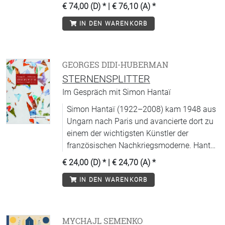
Form führt um 1900 an den
€ 74,00 (D)
* |
€ 76,10 (A)
*
Sternenhimmel.
IN DEN WARENKORB
GEORGES DIDI-HUBERMAN
STERNENSPLITTER
Im Gespräch mit Simon Hantaï
Simon Hantaï (1922–2008) kam 1948 aus
Ungarn nach Paris und avancierte dort zu
einem der wichtigsten Künstler der
französischen Nachkriegsmoderne. Hantaï
ist durch die Technik der »Pliage« berühmt
€ 24,00 (D)
* |
€ 24,70 (A)
*
geworden. Dabei bedeckt er die gefaltete
IN DEN WARENKORB
Leinwand mit Öl- oder Acrylfarbe, um
farbig leuchtende Zufallsmuster zu
erzeugen. Georges Didi-Huberman spürt
dieser »Entfaltung der Farbe«, der das
MYCHAJL SEMENKO