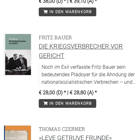
€ 38,00 (D)
* |
€ 39,10 (A)
*
IN DEN WARENKORB
FRITZ BAUER
DIE KRIEGSVERBRECHER VOR
GERICHT
Noch im Exil verfasste Fritz Bauer sein
bedeutendes Plädoyer für die Ahndung der
nationalsozialistischen Verbrechen – und
machte deren strafrechtliche Verfolgung zu
€ 28,00 (D)
* |
€ 28,80 (A)
*
seiner Lebensaufgabe.
IN DEN WARENKORB
THOMAS CZERNER
»LEVE GETRUVE FRUNDE«