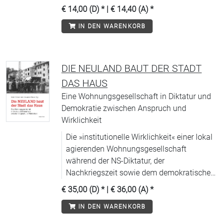
Wesen in die Verwandtschaft
€ 14,00 (D)
* |
€ 14,40 (A)
*
miteinschließt?« Donna Haraway
IN DEN WARENKORB
DIE NEULAND BAUT DER STADT
DAS HAUS
Eine Wohnungsgesellschaft in Diktatur und
Demokratie zwischen Anspruch und
Wirklichkeit
Die »institutionelle Wirklichkeit« einer lokal
agierenden Wohnungsgesellschaft
während der NS-Diktatur, der
Nachkriegszeit sowie dem demokratischen
Neubeginn in der Bundesrepublik.
€ 35,00 (D)
* |
€ 36,00 (A)
*
IN DEN WARENKORB