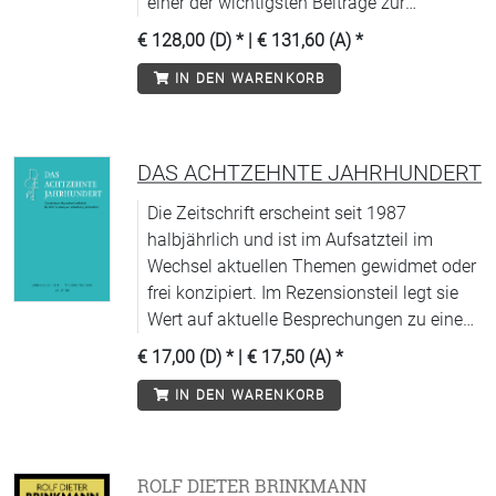
einer der wichtigsten Beiträge zur
politischen Theorie und Historiografie. Ein
€ 128,00 (D)
* |
€ 131,60 (A)
*
Buch von verstörender Aktualität.
IN DEN WARENKORB
DAS ACHTZEHNTE JAHRHUNDERT
Die Zeitschrift erscheint seit 1987
halbjährlich und ist im Aufsatzteil im
Wechsel aktuellen Themen gewidmet oder
frei konzipiert. Im Rezensionsteil legt sie
Wert auf aktuelle Besprechungen zu einem
weit gefächerten Spektrum von thematisch
€ 17,00 (D)
* |
€ 17,50 (A)
*
repräsentativen und methodologisch
IN DEN WARENKORB
aufschlussreichen Fachpublikationen.
Entsprechend der interdisziplinären
Ausrichtung der DGEJ enthält sie Beiträge
aus allen Fachrichtungen.
ROLF DIETER BRINKMANN