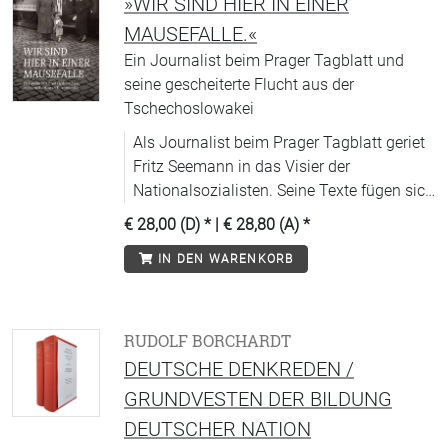
»WIR SIND HIER IN EINER
MAUSEFALLE.«
Ein Journalist beim Prager Tagblatt und
seine gescheiterte Flucht aus der
Tschechoslowakei
Als Journalist beim Prager Tagblatt geriet
Fritz Seemann in das Visier der
Nationalsozialisten. Seine Texte fügen sich
zu einem Panorama der 1930er Jahre.
€ 28,00 (D)
* |
€ 28,80 (A)
*
IN DEN WARENKORB
RUDOLF BORCHARDT
DEUTSCHE DENKREDEN /
GRUNDVESTEN DER BILDUNG
DEUTSCHER NATION