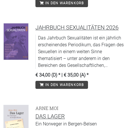
IN DEN WARENKORB
JAHRBUCH SEXUALITÄTEN 2026
Das Jahrbuch Sexualitäten ist ein jährlich
erscheinendes Periodikum, das Fragen des
Sexuellen in einem weiten Sinne
thematisiert – unter anderem in den
Bereichen des Gesellschaftlichen,
Politischen, Kulturellen, Historischen und
€ 34,00 (D)
* |
€ 35,00 (A)
*
Juristischen, in der Medizin und den
IN DEN WARENKORB
Naturwissenschaften, in Religion,
Pädagogik und Psychologie.
ARNE MOI
DAS LAGER
Ein Norweger in Bergen-Belsen