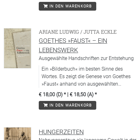
IN DEN WARENKORB
Wirken der Goethe-Gesellschaft im In- und
Ausland ergänzen den Band.
ARIANE LUDWIG / JUTTA ECKLE
GOETHES »FAUST« – EIN
LEBENSWERK
Ausgewählte Handschriften zur Entstehung
Ein »Bilderbuch« im besten Sinne des
Wortes. Es zeigt die Genese von Goethes
»Faust« anhand von ausgewählten
Manuskriptseiten aus allen Phasen der
€ 18,00 (D)
* |
€ 18,50 (A)
*
Werkentstehung.
IN DEN WARENKORB
HUNGERZEITEN