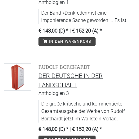
Anthologien 1
Der Band »Denkreden« ist eine
imponierende Sache geworden ... Es ist
alles daran aus einem Guss, die Auswahl,
€ 148,00 (D)
* |
€ 152,20 (A)
*
das Nachwort, die Anmerkungen. Es ist
IN DEN WARENKORB
das Schönste, was bis jetzt vom Verlag
gemacht wurde.« – Hugo von
Hofmannsthal
RUDOLF BORCHARDT
DER DEUTSCHE IN DER
LANDSCHAFT
Anthologien 3
Die große kritische und kommentierte
Gesamtausgabe der Werke von Rudolf
Borchardt jetzt im Wallstein Verlag.
€ 148,00 (D)
* |
€ 152,20 (A)
*