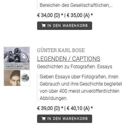
Bereichen des Gesellschaftlichen,
Politischen, Kulturellen, Historischen und
€ 34,00 (D)
* |
€ 35,00 (A)
*
Juristischen, in der Medizin und den
IN DEN WARENKORB
Naturwissenschaften, in Religion,
Pädagogik und Psychologie.
GÜNTER KARL BOSE
LEGENDEN / CAPTIONS
Geschichten zu Fotografien. Essays
Sieben Essays über Fotografien, ihren
Gebrauch und ihre Geschichte begleitet
von über 400 meist unveröffentlichten
Abbildungen.
€ 39,00 (D)
* |
€ 40,10 (A)
*
IN DEN WARENKORB