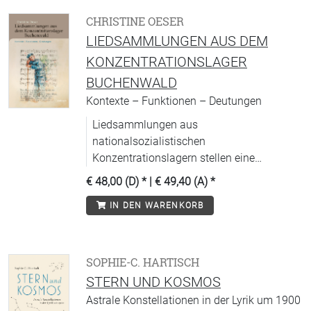
CHRISTINE OESER
LIEDSAMMLUNGEN AUS DEM
KONZENTRATIONSLAGER
BUCHENWALD
Kontexte – Funktionen – Deutungen
Liedsammlungen aus
nationalsozialistischen
Konzentrationslagern stellen eine
einzigartige Quelle dar, deren
€ 48,00 (D)
* |
€ 49,40 (A)
*
(musik-)historische Bedeutung noch
IN DEN WARENKORB
unzureichend erschlossen ist.
SOPHIE-C. HARTISCH
STERN UND KOSMOS
Astrale Konstellationen in der Lyrik um 1900