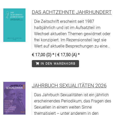
DAS ACHTZEHNTE JAHRHUNDERT
Die Zeitschrift erscheint seit 1987
halbjährlich und ist im Aufsatzteil im
Wechsel aktuellen Themen gewidmet oder
frei konzipiert. Im Rezensionsteil legt sie
Wert auf aktuelle Besprechungen zu einem
weit gefächerten Spektrum von thematisch
€ 17,00 (D)
* |
€ 17,50 (A)
*
repräsentativen und methodologisch
IN DEN WARENKORB
aufschlussreichen Fachpublikationen.
Entsprechend der interdisziplinären
Ausrichtung der DGEJ enthält sie Beiträge
aus allen Fachrichtungen.
JAHRBUCH SEXUALITÄTEN 2026
Das Jahrbuch Sexualitäten ist ein jährlich
erscheinendes Periodikum, das Fragen des
Sexuellen in einem weiten Sinne
thematisiert – unter anderem in den