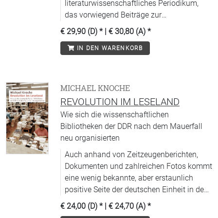
literaturwissenschaftliches Periodikum,
das vorwiegend Beiträge zur
deutschsprachigen Literatur von der
€ 29,90 (D)
* |
€ 30,80 (A)
*
Aufklärung bis zur Gegenwart
IN DEN WARENKORB
veröffentlicht. Diese Zeitspanne entspricht
den Sammelgebieten des Deutschen
Literaturarchivs Marbach, das von der
Deutschen Schillergesellschaft getragen
MICHAEL KNOCHE
wird.
REVOLUTION IM LESELAND
Wie sich die wissenschaftlichen
Bibliotheken der DDR nach dem Mauerfall
neu organisierten
Auch anhand von Zeitzeugenberichten,
Dokumenten und zahlreichen Fotos kommt
eine wenig bekannte, aber erstaunlich
positive Seite der deutschen Einheit in den
Blick.
€ 24,00 (D)
* |
€ 24,70 (A)
*