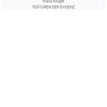
Klaus Krüger
TEXTUREN DER EVIDENZ
ab Dezember 2026
Anne Hartmann
VERSTRICKTE SUBJEKTE
ab September 2026