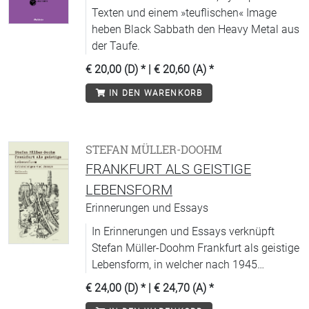
Texten und einem »teuflischen« Image
heben Black Sabbath den Heavy Metal aus
der Taufe.
€ 20,00 (D)
* |
€ 20,60 (A)
*
IN DEN WARENKORB
STEFAN MÜLLER-DOOHM
FRANKFURT ALS GEISTIGE
LEBENSFORM
Erinnerungen und Essays
In Erinnerungen und Essays verknüpft
Stefan Müller-Doohm Frankfurt als geistige
Lebensform, in welcher nach 1945
deutsche Geschichte, Philosophie und
€ 24,00 (D)
* |
€ 24,70 (A)
*
Literatur ihre eigene Modernität entfalten.