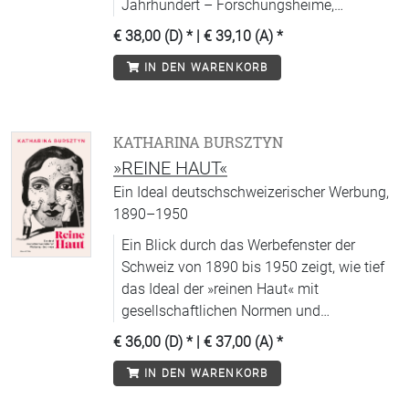
Jahrhundert – Forschungsheime,
Reforminstitute und Denkzirkel als
€ 38,00 (D)
* |
€ 39,10 (A)
*
alternative Wissensinfrastrukturen.
IN DEN WARENKORB
KATHARINA BURSZTYN
»REINE HAUT«
Ein Ideal deutschschweizerischer Werbung,
1890–1950
Ein Blick durch das Werbefenster der
Schweiz von 1890 bis 1950 zeigt, wie tief
das Ideal der »reinen Haut« mit
gesellschaftlichen Normen und
Körperbildern verflochten war.
€ 36,00 (D)
* |
€ 37,00 (A)
*
IN DEN WARENKORB