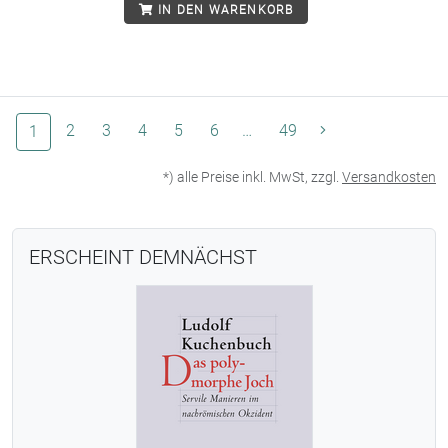
IN DEN WARENKORB
(aktuelle Seite)
2
3
4
5
6
…
49
1
*) alle Preise inkl. MwSt, zzgl.
Versandkosten
ERSCHEINT DEMNÄCHST