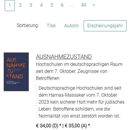
(aktuelle Seite)
2
3
4
5
6
…
49
1
Sortierung:
Titel
AutorIn
Erscheinungsjahr
AUSNAHMEZUSTAND
Hochschulen im deutschsprachigen Raum
seit dem 7. Oktober. Zeugnisse von
Betroffenen
Deutschsprachige Hochschulen sind seit
dem Hamas-Massaker vom 7. Oktober
2023 kein sicherer Hort mehr für jüdisches
Leben. Betroffene schildern, wie die
Normalität von einst zerstört worden ist.
€ 34,00 (D)
* |
€ 35,00 (A)
*