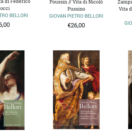
ta di Federico
Zampie
Poussin // Vita di Nicolò
occi
Vita 
Pussino
TRO BELLORI
GIOVAN PIETRO BELLORI
GIO
6,00
€26,00