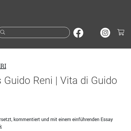
Suche nach Büchern oder A
RI
Guido Reni | Vita di Guido
ersetzt, kommentiert und mit einem einführenden Essay
k