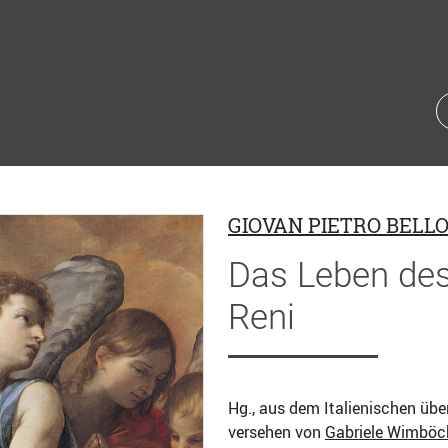
GIOVAN PIETRO BELLO
Das Leben des 
Reni
Hg., aus dem Italienischen üb
versehen von
Gabriele Wimböc