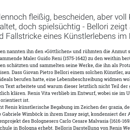
ennoch fleißig, bescheiden, aber voll 
ltet, doch spielsüchtig - Bellori zeig
d Fallstricke eines Künstlerlebens im
en nannten ihn den »Göttlichen« und rühmten die Anmut se
tammende Maler Guido Reni (1575-1642) zu den weithin ber
en schätzten und sammelten seine Werke, die ihn als Prota
sen. Dass Giovan Pietro Bellori einem solchen Künstler, au
deals berufen hatte, eine Lebensbeschreibung widmen wollt
n Text arbeitete und warum dieser letztlich nicht Teil d
zlich klären. Renis Vita verblieb im Entwurf, wobei sie i
rientiert ist.
eht Renis künstlerische Begabung im Zeichen der grazia, d
 Gabriele Wimböck in ihrem Essay zeigt, kondensiert der 
tenprojekt des Bolognesers Carlo Cesare Malvasia (1616-16
chule in Bologna erhebt. Belloris Darstellung von Renis 