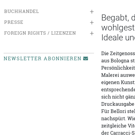
+
BUCHHANDEL
Begabt, d
+
PRESSE
wohlgesta
+
FOREIGN RIGHTS / LIZENZEN
Ideale un
Die Zeitgenoss
NEWSLETTER ABONNIEREN
aus Bologna s
Persönlichkeit
Malerei auswei
eigenen Kunsti
entsprechende
sich nicht gän
Druckausgabe o
Für Bellori st
nachspürt. Wie
zeitgleiche Vi
der Carracci-S