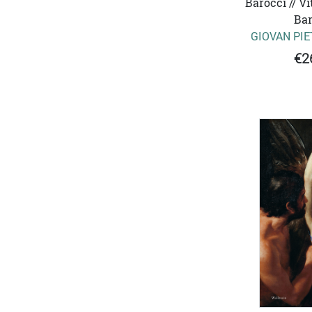
Barocci // Vi
Bar
GIOVAN PIE
€2