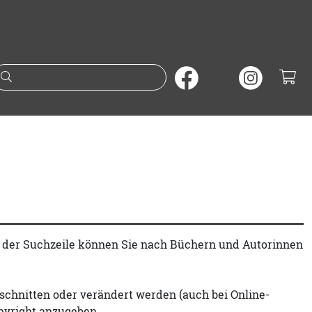
Suche nach Büchern oder A
t der Suchzeile können Sie nach Büchern und Autorinnen
schnitten oder verändert werden (auch bei Online-
pyright anzugeben.