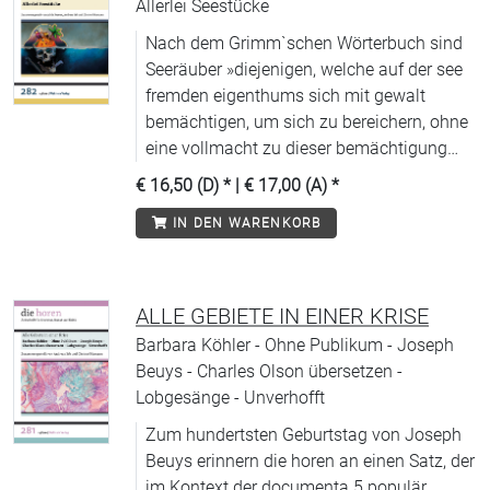
Allerlei Seestücke
Nach dem Grimm`schen Wörterbuch sind
Seeräuber »diejenigen, welche auf der see
fremden eigenthums sich mit gewalt
bemächtigen, um sich zu bereichern, ohne
eine vollmacht zu dieser bemächtigung
von irgend einem staate zu haben«.
€ 16,50 (D)
* |
€ 17,00 (A)
*
Piraten, Corsaren und in gewissem Maße
IN DEN WARENKORB
Freibeuter sind andere synonyme
Wendungen, die allesamt eine Gegenwelt
markieren, eine Welt der Freiheit, der
Verwegenheit, der Abenteuerlust. Sie
ALLE GEBIETE IN EINER KRISE
durchsegeln seit Jahrhunderten die
Barbara Köhler - Ohne Publikum - Joseph
Kinderzimmer mit all ihren Träumen, füllen
Beuys - Charles Olson übersetzen -
Bibliotheken und Kinosäle. Das Meer wird
Lobgesänge - Unverhofft
zum gesellschaftsfreien Raum, in den sich
Zum hundertsten Geburtstag von Joseph
die Seeräuber-Jenny ebenso
Beuys erinnern die horen an einen Satz, der
hinausphantasiert wie später all jene, die
im Kontext der documenta 5 populär
sich durch die »Konsumgesellschaft« einer