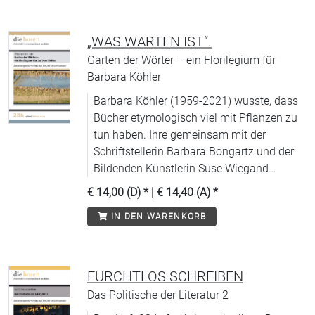
„WAS WARTEN IST“.
Garten der Wörter – ein Florilegium für
Barbara Köhler
Barbara Köhler (1959-2021) wusste, dass
Bücher etymologisch viel mit Pflanzen zu
tun haben. Ihre gemeinsam mit der
Schriftstellerin Barbara Bongartz und der
Bildenden Künstlerin Suse Wiegand
herausgegebene Anthologie »Rosa
€ 14,00 (D)
* |
€ 14,40 (A)
*
Immergruen« (2002) nennt sie ein
IN DEN WARENKORB
»Florilegium«, was wörtlich übersetzt
»Blütenlese« heißt.
FURCHTLOS SCHREIBEN
Das Politische der Literatur 2