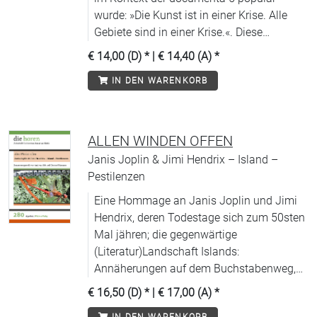
wurde: »Die Kunst ist in einer Krise. Alle
»extremen Vereinheitlichung« unterworfen
Gebiete sind in einer Krise.«. Diese
sehen wie P.P. Pasolini in seinen
Beuys`sche Sentenz dient uns jedoch nur
Freibeuterschriften. Die Piraterie-horen
€ 14,00 (D)
* |
€ 14,40 (A)
*
als Denkfigur, die über dem Heft steht, nicht
suchen all jene kritischen, romantischen,
IN DEN WARENKORB
als Leitmotiv der einzelnen Abschnitte
heterotopen Schiffsplanken und
selbst.
Inselstrände der Selbstermächtigung in der
heutigen Welt auf und versammeln sie zu
einer großen Verführung: »Ich wünsch`
ALLEN WINDEN OFFEN
mich dahin zurück, wo`s nach vorne geht
Janis Joplin & Jimi Hendrix – Island –
[…] Wo wir sind, ist immer Libertatia« (Ja,
Pestilenzen
Panik).
Eine Hommage an Janis Joplin und Jimi
Hendrix, deren Todestage sich zum 50sten
Mal jähren; die gegenwärtige
(Literatur)Landschaft Islands:
Annäherungen auf dem Buchstabenweg,
während das Reisen von pandemischen
€ 16,50 (D)
* |
€ 17,00 (A)
*
Unpässlichkeiten überlagert wird; COVID-