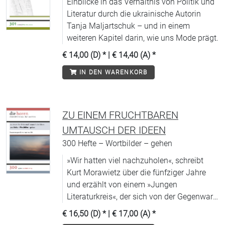
Einblicke in das Verhältnis von Politik und
Literatur durch die ukrainische Autorin
Tanja Maljartschuk – und in einem
weiteren Kapitel darin, wie uns Mode prägt.
€ 14,00 (D)
* |
€ 14,40 (A)
*
IN DEN WARENKORB
ZU EINEM FRUCHTBAREN
UMTAUSCH DER IDEEN
300 Hefte – Wortbilder – gehen
»Wir hatten viel nachzuholen«, schreibt
Kurt Morawietz über die fünfziger Jahre
und erzählt von einem »Jungen
Literaturkreis«, der sich von der Gegenwart
»rückwärts in die Werke der
€ 16,50 (D)
* |
€ 17,00 (A)
*
Literaturgeschichte« hineinlas, um dann