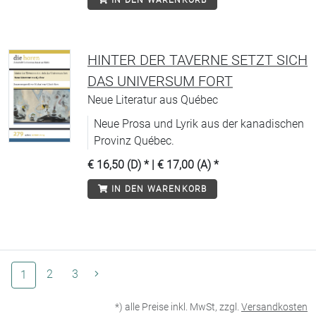
IN DEN WARENKORB
19, nicht die Pest bestimmt das
Weltgeschehen 2020, Pestbücher jedoch
werden zum Bestseller, das von Albert
Camus ebenso wie jenes von Daniel Defoe
HINTER DER TAVERNE SETZT SICH
– die Bewegungskraft von Viren wird
DAS UNIVERSUM FORT
registriert von einem Abschnitt über
Neue Literatur aus Québec
Pestilenzen.
Neue Prosa und Lyrik aus der kanadischen
Provinz Québec.
€ 16,50 (D)
* |
€ 17,00 (A)
*
IN DEN WARENKORB
(aktuelle Seite)
2
3
1
*) alle Preise inkl. MwSt, zzgl.
Versandkosten