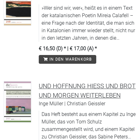
sind Aufmerksamkeit und Gewohnheit
»Wer sind wir, wer«, heißt es in einem Text
nicht unabhängig voneinander zu denken:
der katalanischen Poetin Mireia Calafell –
»Alle Aufmerksamkeit muß in Gewohnheit
eine Frage nach der Identität, die man sich
münden, wenn sie den Menschen nicht
in Katalonien immer wieder stellt, nicht nur
sprengen, alle Gewohnheit von
in den letzten Jahren, in denen die
Aufmerksamkeit verstört werden, wenn sie
Bestrebungen nach einer Unabhängigkeit
den Menschen nicht lähmen soll.« In dieser
€ 16,50 (D)
* |
€ 17,00 (A)
*
wieder zugenommen haben.
Ausgabe der horen werden ganz
IN DEN WARENKORB
unterschiedliche Gewohnheiten unter die
Lupe genommen: die Fahrt zum
Arbeitsplatz, die Betrachtung von Gras, die
Zubereitung von Tee oder die Kunst des
UND HOFFNUNG HIESS UND BROT U
kreativen Prokrastinierens.
ND MORGEN WEITERLEBEN
Inge Müller | Christian Geissler
Das Heft besteht aus einem Kapitel zu Inge
Müller, das von Tom Schulz
zusammengestellt wird, und einem Kapitel
zu Christian Geissler, das Sabine Peters