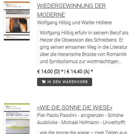
WIEDERGEWINNUNG DER
MODERNE
Wolfgang Hilbig und Walter Höllerer
Wolfgang Hilbig erfuhr in seinem Beruf als
Heizer die Obsession des Schreibens. Er
ging seinen einsamen Weg in die Literatur
über die literarische Brücke von Romantik
und Symbolismus zur wortmächtigen
Beschwörung von Nacht und Gespenstern
€ 14,00 (D)
* |
€ 14,40 (A)
*
auf dem schwankenden Boden
IN DEN WARENKORB
ausgekohlter Landschaft.
»WIE DIE SONNE DIE WIESE«
Pier Paolo Pasolini - an:grenzen - Schöne
Ausblicke - Michael Hofmann - Unverhofft
wie die sonne die wiese – zwei Zeilen aus