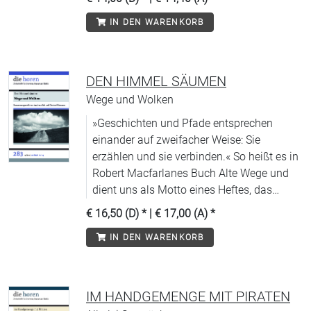
Praxis überhaupt sein.
IN DEN WARENKORB
DEN HIMMEL SÄUMEN
Wege und Wolken
»Geschichten und Pfade entsprechen
einander auf zweifacher Weise: Sie
erzählen und sie verbinden.« So heißt es in
Robert Macfarlanes Buch Alte Wege und
dient uns als Motto eines Heftes, das
einlädt, entlangzugehen: auf Seitenwegen,
€ 16,50 (D)
* |
€ 17,00 (A)
*
auf Feld-, Flucht-, Grenz-, Ufer-, Dorf-,
IN DEN WARENKORB
Deich-, Geheim-, Berg-, auf Forst- und
Wirtschaftswegen …
IM HANDGEMENGE MIT PIRATEN