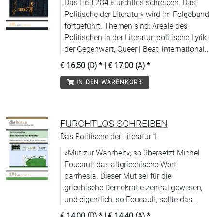
Das Heft 284 »furchtlos schreiben. Das
Politische der Literatur« wird im Folgeband
fortgeführt. Themen sind: Areale des
Politischen in der Literatur; politische Lyrik
der Gegenwart; Queer | Beat; internationale
politische Literatur.
€ 16,50 (D)
* |
€ 17,00 (A)
*
IN DEN WARENKORB
FURCHTLOS SCHREIBEN
Das Politische der Literatur 1
»Mut zur Wahrheit«, so übersetzt Michel
Foucault das altgriechische Wort
parrhesia. Dieser Mut sei für die
griechische Demokratie zentral gewesen,
und eigentlich, so Foucault, sollte das
»Wahrsprechen« Grundlage der sozialen
€ 14,00 (D)
* |
€ 14,40 (A)
*