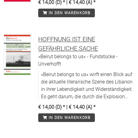
€ 14,00 (D)
* |
€ 14,40 (A)
*
IN DEN WARENKORB
HOFFNUNG IST EINE
GEFÄHRLICHE SACHE
»Beirut belongs to us« - Fundstücke -
Unverhofft
»Beirut belongs to us« wirft einen Blick auf
die aktuelle literarische Szene des Libanon
in ihrer Lebendigkeit und Widerständigkeit.
Es geht darum, die durch die Explosion
2020 verlorengegangenen Orte in einer
€ 14,00 (D)
* |
€ 14,40 (A)
*
literarischen und künstlerischen Form
IN DEN WARENKORB
wieder in die Gegenwart zurückzuholen.