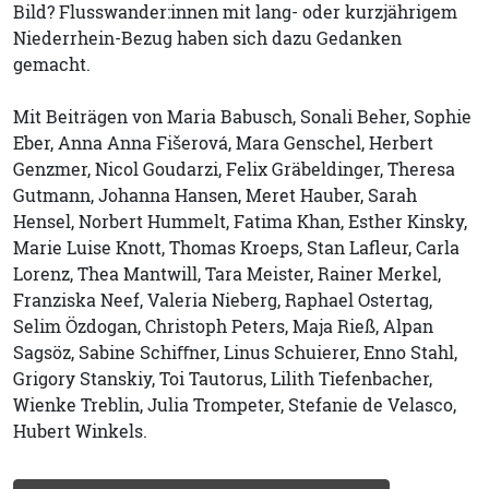
Bild? Flusswander:innen mit lang- oder kurzjährigem
Niederrhein-Bezug haben sich dazu Gedanken
gemacht.
Mit Beiträgen von Maria Babusch, Sonali Beher, Sophie
Eber, Anna Anna Fišerová, Mara Genschel, Herbert
Genzmer, Nicol Goudarzi, Felix Gräbeldinger, Theresa
Gutmann, Johanna Hansen, Meret Hauber, Sarah
Hensel, Norbert Hummelt, Fatima Khan, Esther Kinsky,
Marie Luise Knott, Thomas Kroeps, Stan Lafleur, Carla
Lorenz, Thea Mantwill, Tara Meister, Rainer Merkel,
Franziska Neef, Valeria Nieberg, Raphael Ostertag,
Selim Özdogan, Christoph Peters, Maja Rieß, Alpan
Sagsöz, Sabine Schiﬀner, Linus Schuierer, Enno Stahl,
Grigory Stanskiy, Toi Tautorus, Lilith Tiefenbacher,
Wienke Treblin, Julia Trompeter, Stefanie de Velasco,
Hubert Winkels.