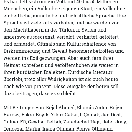
Es handelt sich um ein Volk mit 40 bis 50 Millionen
Menschen, ein Volk ohne eigenen Staat, ein Volk ohne
einheitliche, mündliche und schriftliche Sprache. Ihre
Sprache ist vielerorts verboten, und sie werden von
den Machthabern in der Türkei, in Syrien und
anderswo ausgegrenzt, verfolgt, verhaftet, gefoltert
und ermordet. Oftmals sind Kulturschaffende von
Diskriminierung und Gewalt besonders betroffen und
werden ins Exil gezwungen. Aber auch fern ihrer
Heimat schreiben und veröffentlichen sie weiter in
ihren kurdischen Dialekten. Kurdische Literatur
überlebt, trotz aller Widrigkeiten ist sie auch heute
nach wie vor präsent. Diese Ausgabe der horen soll
dazu beitragen, dass es so bleibt.
Mit Beiträgen von: Kejal Ahmed, Shamis Anter, Rojen
Barnas, Esker Boyik, Yildiz Cakar, I. Çomak, Jan Dost,
Gulnar Elî, Gewhar Fettah, Zaradachet Hajo, Jafer Joqy,
Tengezar Marînî, Inana Othman, Ronya Othmann,