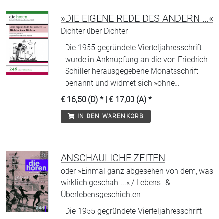
»DIE EIGENE REDE DES ANDERN …«
Dichter über Dichter
Die 1955 gegründete Vierteljahresschrift
wurde in Anknüpfung an die von Friedrich
Schiller herausgegebene Monatsschrift
benannt und widmet sich »ohne
Scheuklappen und unabhängig von
€ 16,50 (D)
* |
€ 17,00 (A)
*
Moden« (WDR) allen Aspekten
IN DEN WARENKORB
zeitgenössischer Literatur.
ANSCHAULICHE ZEITEN
oder »Einmal ganz abgesehen von dem, was
wirklich geschah ...« / Lebens- &
Überlebensgeschichten
Die 1955 gegründete Vierteljahresschrift