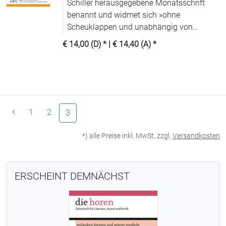
Schiller herausgegebene Monatsschrift
benannt und widmet sich »ohne
Scheuklappen und unabhängig von
Moden« (WDR) allen Aspekten
€ 14,00 (D)
* |
€ 14,40 (A)
*
zeitgenössischer Literatur.
1
2
(aktuelle Seite)
3
*) alle Preise inkl. MwSt, zzgl.
Versandkosten
ERSCHEINT DEMNÄCHST