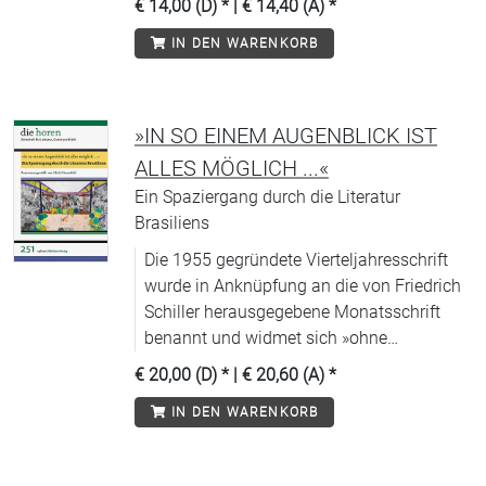
€ 14,00 (D)
* |
€ 14,40 (A)
*
zeitgenössischer Literatur.
IN DEN WARENKORB
»IN SO EINEM AUGENBLICK IST
ALLES MÖGLICH ...«
Ein Spaziergang durch die Literatur
Brasiliens
Die 1955 gegründete Vierteljahresschrift
wurde in Anknüpfung an die von Friedrich
Schiller herausgegebene Monatsschrift
benannt und widmet sich »ohne
Scheuklappen und unabhängig von
€ 20,00 (D)
* |
€ 20,60 (A)
*
Moden« (WDR) allen Aspekten
IN DEN WARENKORB
zeitgenössischer Literatur.