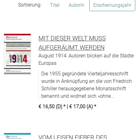
Sortierung:
Titel
AutorIn
Erscheinungsjahr
MIT DIESER WELT MUSS
AUFGERÄUMT WERDEN
August 1914: Autoren blicken auf die Städte
Europas
Die 1955 gegründete Vierteljahresschrift
wurde in Anknüpfung an die von Friedrich
Schiller herausgegebene Monatsschrift
benannt und widmet sich »ohne
Scheuklappen und unabhängig von
€ 16,50 (D)
* |
€ 17,00 (A)
*
Moden« (WDR) allen Aspekten
zeitgenössischer Literatur.
VOM LEISEN FIEBER DES