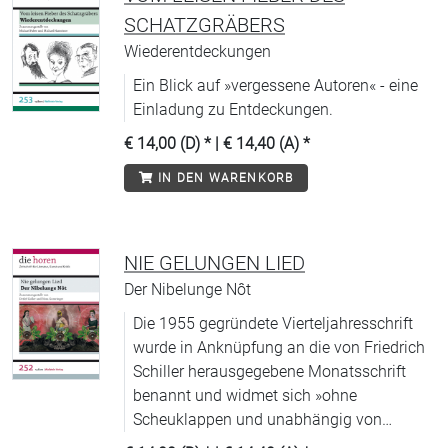
SCHATZGRÄBERS
Wiederentdeckungen
Ein Blick auf »vergessene Autoren« - eine
Einladung zu Entdeckungen.
€ 14,00 (D)
* |
€ 14,40 (A)
*
IN DEN WARENKORB
NIE GELUNGEN LIED
Der Nibelunge Nôt
Die 1955 gegründete Vierteljahresschrift
wurde in Anknüpfung an die von Friedrich
Schiller herausgegebene Monatsschrift
benannt und widmet sich »ohne
Scheuklappen und unabhängig von
Moden« (WDR) allen Aspekten