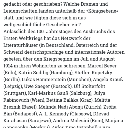
gedacht oder geschrieben? Welche Dramen und
Leidenschaften fanden unterhalb der »Königsebene«
statt, und wie fügten diese sich in das
weltgeschichtliche Geschehen ein?
Anlässlich des 100. Jahrestages des Ausbruchs des
Ersten Weltkriegs hat das Netzwerk der
Literaturhäuser (in Deutschland, Österreich und der
Schweiz) deutschsprachige und internationale Autoren
gebeten, über den Kriegsbeginn im Juli und August
1914 in ihren Wohnorten zu schreiben: Marcel Beyer
(Köln), Katrin Seddig (Hamburg), Steffen Kopetzky
(Berlin), Lukas Hammerstein (München), Angela Krauß
(Leipzig), Uwe Saeger (Rostock), Ulf Stolterfoht
(Stuttgart), Karl-Markus Gauß (Salzburg), Julya
Rabinowich (Wien), Bettina Balàka (Graz), Melitta
Breznik (Basel), Melinda Nadj Abonji (Zürich), Zsófia
Bán (Budapest), A. L. Kennedy (Glasgow), Dževad
Karahasan (Sarajewo), Andrea Molesini (Rom), Marjana
Gaponenko (Moskau), Ayfer Tunç (Istanbul) u.v.m.