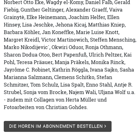
Norbert Otto Eke, Wagdy el-Komy, Daniel Falb, Gerald
Fiebig, Gunther Geltinger, Alexander Graeff, Vaiva
Grainytè, Elke Heinemann, Joachim Helfer, Ellen
Hinsey, Lisa Jeschke, Jehona Kicaj, Matthias Kniep,
Barbara Köhler, Jan Koneffke, Marie Luise Knott,
Margret Kreidl, Victor Martinowich, Steffen Mensching,
Marko Nikodijevic´, Okwiri Oduor, Ronja Othmann,
Sharon Dodua Otoo, Bert Papenfuß, Ulrich Peltzer, Kai
Pohl, Teresa Präauer, Manja Präkels, Monika Rinck,
Jayrôme C. Robinet, Kathrin Röggla, Ivana Sajko, Sasha
Marianna Salzmann, Clemens Schitko, Stefan
Schmitzer, Tom Schulz, Lisa Spalt, Enno Stahl, Antje R.
Strubel, Sonja vom Brocke, Najem Wali, Uljana Wolf u.a.
- zudem mit Collagen von Herta Müller und
Fotoarbeiten von Christian Gohdes.
DIE HOREN IM ABONNEMENT BESTELLEN