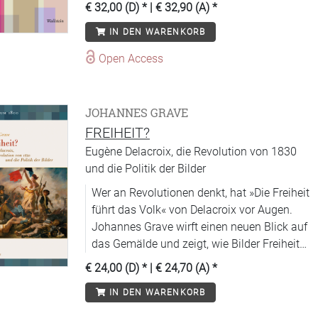
Helden(um)deutungen sichtbar.
€ 32,00 (D)
* |
€ 32,90 (A)
*
IN DEN WARENKORB
Open Access
JOHANNES GRAVE
FREIHEIT?
Eugène Delacroix, die Revolution von 1830
und die Politik der Bilder
Wer an Revolutionen denkt, hat »Die Freiheit
führt das Volk« von Delacroix vor Augen.
Johannes Grave wirft einen neuen Blick auf
das Gemälde und zeigt, wie Bilder Freiheit
erfahrbar machen können.
€ 24,00 (D)
* |
€ 24,70 (A)
*
IN DEN WARENKORB