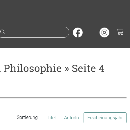
Suche nach Büchern oder A
Philosophie » Seite 4
Sortierung:
Titel
AutorIn
Erscheinungsjahr