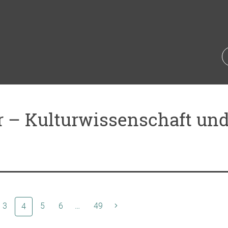
 – Kulturwissenschaft und 
3
(aktuelle Seite)
5
6
…
49
4