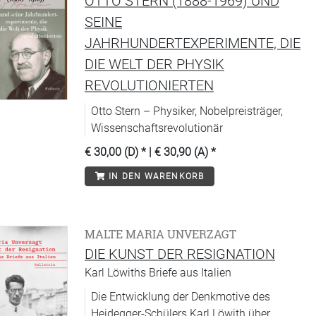
OTTO STERN (1888-1969) UND
SEINE
JAHRHUNDERTEXPERIMENTE, DIE
DIE WELT DER PHYSIK
REVOLUTIONIERTEN
Otto Stern – Physiker, Nobelpreisträger,
Wissenschaftsrevolutionär
€ 30,00 (D)
* |
€ 30,90 (A)
*
IN DEN WARENKORB
MALTE MARIA UNVERZAGT
DIE KUNST DER RESIGNATION
Karl Löwiths Briefe aus Italien
Die Entwicklung der Denkmotive des
Heidegger-Schülers Karl Löwith über