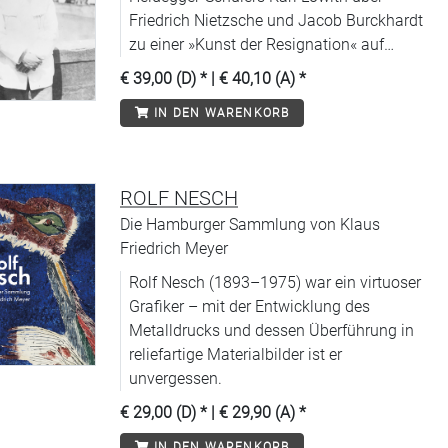
Friedrich Nietzsche und Jacob Burckhardt
zu einer »Kunst der Resignation« auf
Grundlage seiner Italien-Briefe
€ 39,00 (D)
* |
€ 40,10 (A)
*
IN DEN WARENKORB
ROLF NESCH
Die Hamburger Sammlung von Klaus
Friedrich Meyer
Rolf Nesch (1893–1975) war ein virtuoser
Grafiker – mit der Entwicklung des
Metalldrucks und dessen Überführung in
reliefartige Materialbilder ist er
unvergessen.
€ 29,00 (D)
* |
€ 29,90 (A)
*
IN DEN WARENKORB