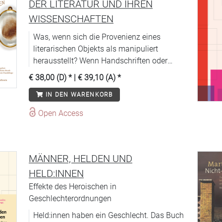
DER LITERATUR UND IHREN
WISSENSCHAFTEN
Was, wenn sich die Provenienz eines
literarischen Objekts als manipuliert
herausstellt? Wenn Handschriften oder
ganze Bücher gefälscht sind und ihre
€ 38,00 (D)
* |
€ 39,10 (A)
*
Herkunftsgeschichten gezielt verschleiert
IN DEN WARENKORB
werden?
Open Access
MÄNNER, HELDEN UND
HELD:INNEN
Effekte des Heroischen in
Geschlechterordnungen
Held:innen haben ein Geschlecht. Das Buch