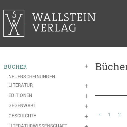
Bücher
+
BÜCHER
NEUERSCHEINUNGEN
LITERATUR
+
EDITIONEN
+
GEGENWART
+
1
2
GESCHICHTE
+
LITERATURWISSENSCHAFT
+