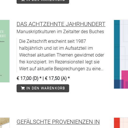
DAS ACHTZEHNTE JAHRHUNDERT
Manuskriptkulturen im Zeitalter des Buches
Die Zeitschrift erscheint seit 1987
halbjährlich und ist im Aufsatzteil im
Wechsel aktuellen Themen gewidmet oder
frei konzipiert. Im Rezensionsteil legt sie
Wert auf aktuelle Besprechungen zu einem
weit gefächerten Spektrum von thematisch
€ 17,00 (D)
* |
€ 17,50 (A)
*
repräsentativen und methodologisch
IN DEN WARENKORB
aufschlussreichen Fachpublikationen.
Entsprechend der interdisziplinären
Ausrichtung der DGEJ enthält sie Beiträge
aus allen Fachrichtungen.
GEFÄLSCHTE PROVENIENZEN IN