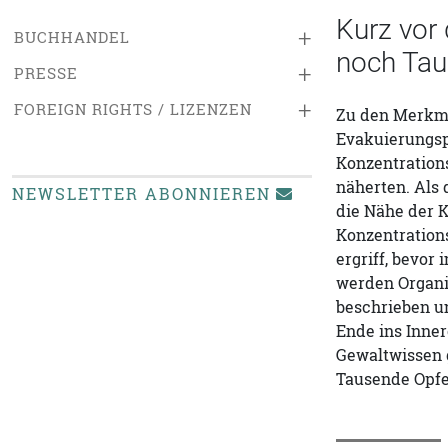
Kurz vor
+
BUCHHANDEL
noch Tau
+
PRESSE
+
FOREIGN RIGHTS / LIZENZEN
Zu den Merkmal
Evakuierungspo
Konzentrations
näherten. Als
NEWSLETTER ABONNIEREN
die Nähe der K
Konzentration
ergriff, bevor
werden Organis
beschrieben u
Ende ins Inner
Gewaltwissen g
Tausende Opfe