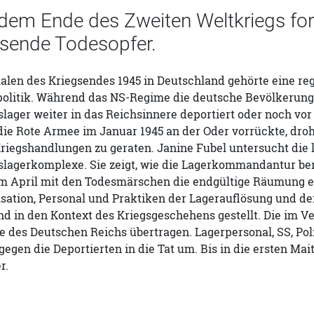
 dem Ende des Zweiten Weltkriegs fo
sende Todesopfer.
en des Kriegsendes 1945 in Deutschland gehörte eine regi
litik. Während das NS-Regime die deutsche Bevölkerung si
lager weiter in das Reichsinnere deportiert oder noch vor 
 die Rote Armee im Januar 1945 an der Oder vorrückte, dr
riegshandlungen zu geraten. Janine Fubel untersucht die 
slagerkomplexe. Sie zeigt, wie die Lagerkommandantur b
 im April mit den Todesmärschen die endgültige Räumung e
ation, Personal und Praktiken der Lagerauflösung und der
nd in den Kontext des Kriegsgeschehens gestellt. Die im 
e des Deutschen Reichs übertragen. Lagerpersonal, SS, Pol
egen die Deportierten in die Tat um. Bis in die ersten Ma
r.