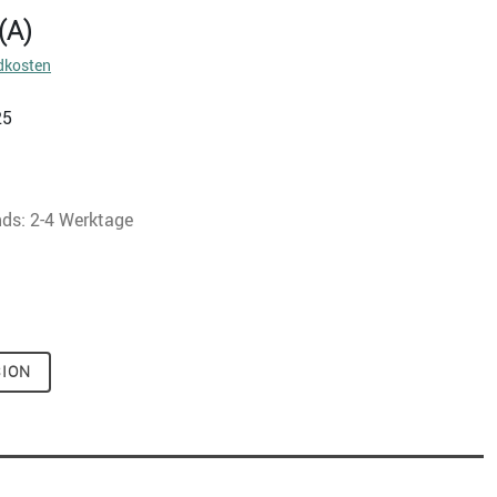
(A)
dkosten
25
nds: 2-4 Werktage
SION