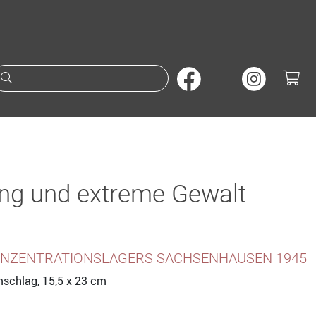
Suche nach Büchern oder A
ng und extreme Gewalt
ONZENTRATIONSLAGERS SACHSENHAUSEN 1945
mschlag, 15,5 x 23 cm