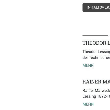
INHALTSVER
THEODOR L
Theodor Lessing
der Technischen
MEHR
RAINER M
Rainer Marwedel
Lessing 1872-19
MEHR