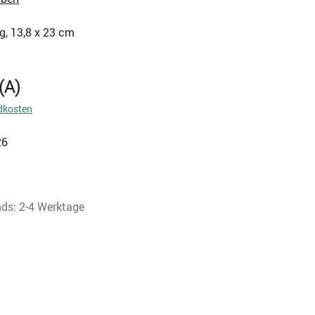
g, 13,8 x 23 cm
(A)
dkosten
26
nds: 2-4 Werktage