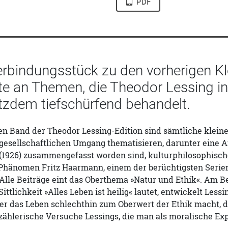
PDF
erbindungsstück zu den vorherigen Kl
te an Themen, die Theodor Lessing in
otzdem tiefschürfend behandelt.
n Band der Theodor Lessing-Edition sind sämtliche kleine
 gesellschaftlichen Umgang thematisieren, darunter eine A
 (1926) zusammengefasst worden sind, kulturphilosophisch
Phänomen Fritz Haarmann, einem der berüchtigsten Serie
lle Beiträge eint das Oberthema »Natur und Ethik«. Am Bei
Sittlichkeit »Alles Leben ist heilig« lautet, entwickelt Le
Wer das Leben schlechthin zum Oberwert der Ethik macht, de
rzählerische Versuche Lessings, die man als moralische E