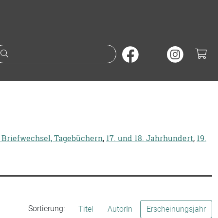
Suche nach Büchern oder A
 Briefwechsel, Tagebüchern
,
17. und 18. Jahrhundert
,
19.
Sortierung:
Titel
AutorIn
Erscheinungsjahr