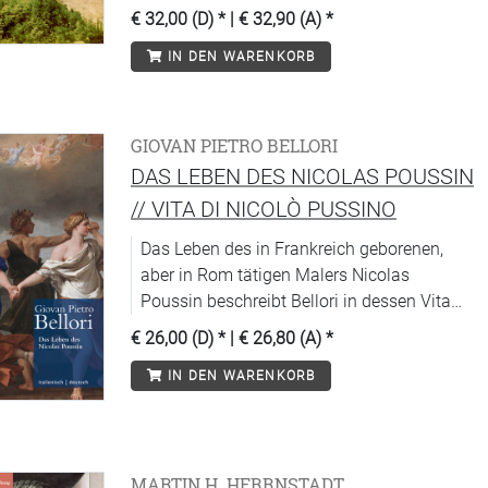
€ 32,00 (D)
* |
€ 32,90 (A)
*
IN DEN WARENKORB
GIOVAN PIETRO BELLORI
DAS LEBEN DES NICOLAS POUSSIN
// VITA DI NICOLÒ PUSSINO
Das Leben des in Frankreich geborenen,
aber in Rom tätigen Malers Nicolas
Poussin beschreibt Bellori in dessen Vita
als produktives Spannungsfeld
€ 26,00 (D)
* |
€ 26,80 (A)
*
unterschiedlichster Pole.
IN DEN WARENKORB
MARTIN H. HERRNSTADT