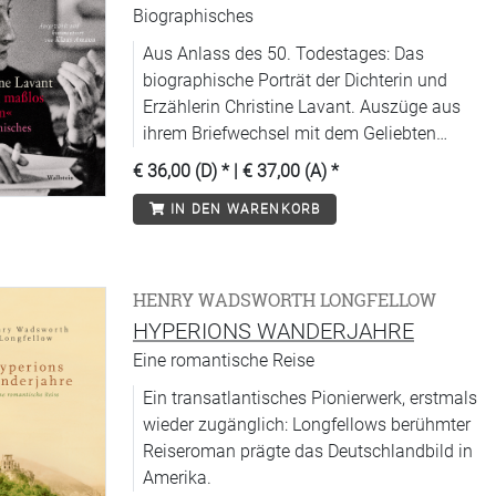
Biographisches
Aus Anlass des 50. Todestages: Das
biographische Porträt der Dichterin und
Erzählerin Christine Lavant. Auszüge aus
ihrem Briefwechsel mit dem Geliebten
Werner Berg machen den Band zu einer
€ 36,00 (D)
* |
€ 37,00 (A)
*
literarischen Sensation.
IN DEN WARENKORB
HENRY WADSWORTH LONGFELLOW
HYPERIONS WANDERJAHRE
Eine romantische Reise
Ein transatlantisches Pionierwerk, erstmals
wieder zugänglich: Longfellows berühmter
Reiseroman prägte das Deutschlandbild in
Amerika.