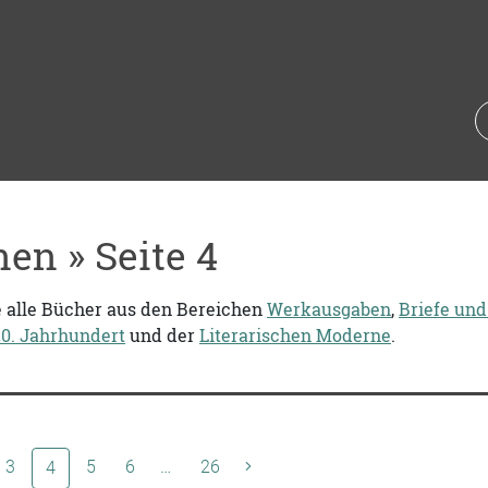
nen » Seite 4
e alle Bücher aus den Bereichen
Werkausgaben
,
Briefe und
20. Jahrhundert
und der
Literarischen Moderne
.
3
(aktuelle Seite)
5
6
…
26
4