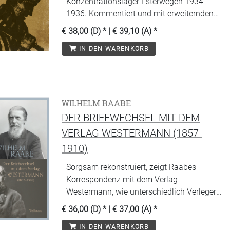
Konzentrationslager Esterwegen 1934-
1936. Kommentiert und mit erweiternden
Texten neu herausgegeben.
€ 38,00 (D)
* |
€ 39,10 (A)
*
IN DEN WARENKORB
WILHELM RAABE
DER BRIEFWECHSEL MIT DEM
VERLAG WESTERMANN (1857-
1910)
Sorgsam rekonstruiert, zeigt Raabes
Korrespondenz mit dem Verlag
Westermann, wie unterschiedlich Verleger
und Redakteure mit dem auf seine
€ 36,00 (D)
* |
€ 37,00 (A)
*
literarische Autonomie bedachten Dichter
IN DEN WARENKORB
umgingen.