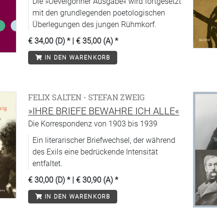
Die »Oevelgönner Ausgabe« wird fortgesetzt
mit den grundlegenden poetologischen
Überlegungen des jungen Rühmkorf.
€ 34,00 (D)
* |
€ 35,00 (A)
*
IN DEN WARENKORB
FELIX SALTEN - STEFAN ZWEIG
»IHRE BRIEFE BEWAHRE ICH ALLE«
Die Korrespondenz von 1903 bis 1939
Ein literarischer Briefwechsel, der während
des Exils eine bedrückende Intensität
entfaltet.
€ 30,00 (D)
* |
€ 30,90 (A)
*
IN DEN WARENKORB