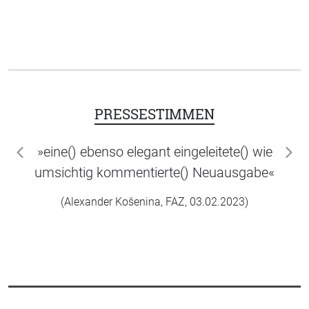
PRESSESTIMMEN
»eine() ebenso elegant eingeleitete() wie
zurück
wei
umsichtig kommentierte() Neuausgabe«
(Alexander Košenina, FAZ, 03.02.2023)