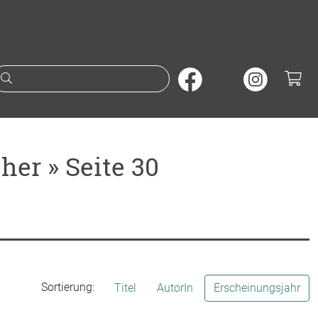
Suche nach Büchern oder A
er » Seite 30
Sortierung:
Titel
AutorIn
Erscheinungsjahr