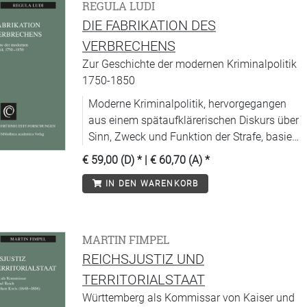
REGULA LUDI
DIE FABRIKATION DES
VERBRECHENS
Zur Geschichte der modernen Kriminalpolitik
1750-1850
Moderne Kriminalpolitik, hervorgegangen
aus einem spätaufklärerischen Diskurs über
Sinn, Zweck und Funktion der Strafe, basiert
auf der Vorstellung, daß das Verbrechen
€ 59,00 (D)
* |
€ 60,70 (A)
*
nicht primär dem bösen Willen eines
IN DEN WARENKORB
Menschen entspringe, sondern durch
verschiedene Faktoren verursacht sei, die
vor allem in der sozialen Umwelt , aber
auch in der Natur des Gesetzesbrechers zu
MARTIN FIMPEL
suchen seien.
REICHSJUSTIZ UND
TERRITORIALSTAAT
Württemberg als Kommissar von Kaiser und