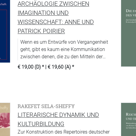
päpstlichen Absolutismus zu entziehen
ARCHÄOLOGIE ZWISCHEN
vermochte.
IMAGINATION UND
WISSENSCHAFT: ANNE UND
PATRICK POIRIER
Wenn es um Entwürfe von Vergangenheit
geht, gibt es kaum eine Kommunikation
zwischen denen, die zu den Mitteln der
Kunst greifen, und denen, die diese
€ 19,00 (D)
* |
€ 19,60 (A)
*
Entwürfe wissenschaftlich erarbeiten. Dem
will die Reihe »Von der künstlerischen
Produktion der Geschichte«
entgegenwirken, indem Künstler und
Historiker in Dialog treten sollen.
RAKEFET SELA-SHEFFY
LITERARISCHE DYNAMIK UND
KULTURBILDUNG
Zur Konstruktion des Repertoires deutscher