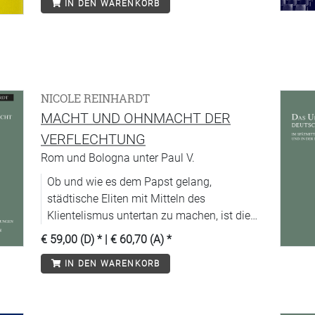
IN DEN WARENKORB
NICOLE REINHARDT
MACHT UND OHNMACHT DER
VERFLECHTUNG
Rom und Bologna unter Paul V.
Ob und wie es dem Papst gelang,
städtische Eliten mit Mitteln des
Klientelismus untertan zu machen, ist die
zentrale Frage dieser Studie. Bologna ist
€ 59,00 (D)
* |
€ 60,70 (A)
*
dabei ein interessantes Fallbeispiel: diese
IN DEN WARENKORB
wirtschaftlich bedeutende Stadt im
Kirchenstaat versteht sich bis heute
ungebrochen als »freie« Stadt, die sich dem