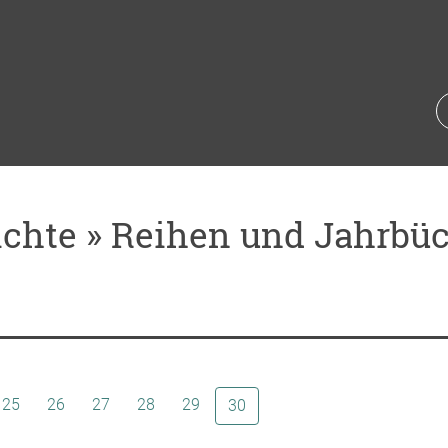
chte » Reihen und Jahrbüch
25
26
27
28
29
(aktuelle Seite)
30