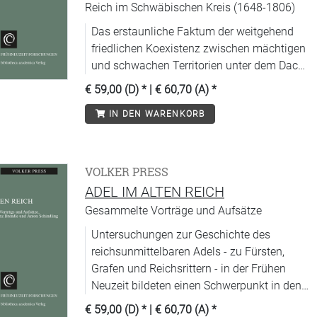
Reich im Schwäbischen Kreis (1648-1806)
Das erstaunliche Faktum der weitgehend
friedlichen Koexistenz zwischen mächtigen
und schwachen Territorien unter dem Dach
des Heiligen Römischen Reiches fasziniert
€ 59,00 (D)
* |
€ 60,70 (A)
*
heute mehr denn je.
IN DEN WARENKORB
VOLKER PRESS
ADEL IM ALTEN REICH
Gesammelte Vorträge und Aufsätze
Untersuchungen zur Geschichte des
reichsunmittelbaren Adels - zu Fürsten,
Grafen und Reichsrittern - in der Frühen
Neuzeit bildeten einen Schwerpunkt in den
Forschungen des 1993 verstorbenen
€ 59,00 (D)
* |
€ 60,70 (A)
*