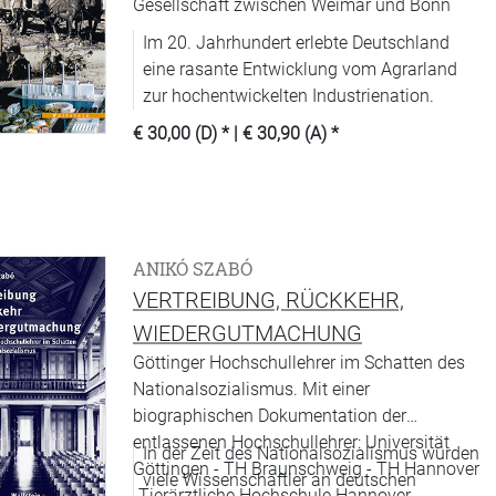
Gesellschaft zwischen Weimar und Bonn
Im 20. Jahrhundert erlebte Deutschland
eine rasante Entwicklung vom Agrarland
zur hochentwickelten Industrienation.
€ 30,00 (D)
* |
€ 30,90 (A)
*
ANIKÓ SZABÓ
VERTREIBUNG, RÜCKKEHR,
WIEDERGUTMACHUNG
Göttinger Hochschullehrer im Schatten des
Nationalsozialismus. Mit einer
biographischen Dokumentation der
entlassenen Hochschullehrer: Universität
In der Zeit des Nationalsozialismus wurden
Göttingen - TH Braunschweig - TH Hannover
viele Wissenschaftler an deutschen
-Tierärztliche Hochschule Hannover