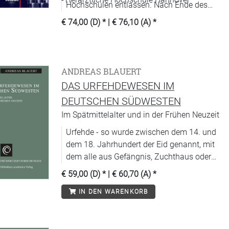
Hochschulen entlassen. Nach Ende des
Zweiten Weltkriegs gestaltete sich sowohl
€ 74,00 (D)
* |
€ 76,10 (A)
*
die Rehabilitierung nichtemigrierter
Hochschullehrer als auch die Rückberufung
von Emigranten als schwierig.
ANDREAS BLAUERT
DAS URFEHDEWESEN IM
DEUTSCHEN SÜDWESTEN
Im Spätmittelalter und in der Frühen Neuzeit
Urfehde - so wurde zwischen dem 14. und
dem 18. Jahrhundert der Eid genannt, mit
dem alle aus Gefängnis, Zuchthaus oder
Untersuchungshaft Entlassenen
€ 59,00 (D)
* |
€ 60,70 (A)
*
beschworen, sich für die erlittene Haft nicht
IN DEN WARENKORB
zu rächen.