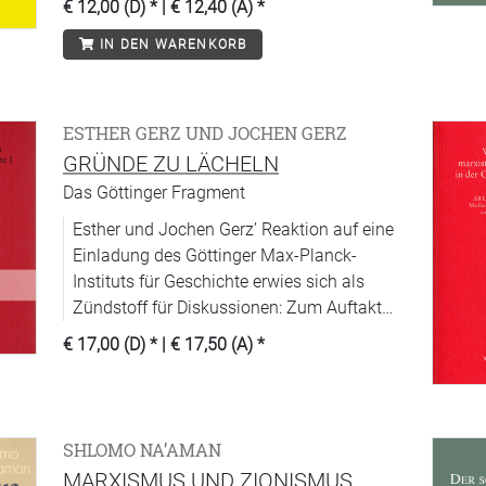
€ 12,00 (D)
* |
€ 12,40 (A)
*
Geschichtswissenschaft, die ihren Blick vor
IN DEN WARENKORB
allem auf die Makro-Ebene, die großen
Strukturen
ESTHER GERZ UND JOCHEN GERZ
GRÜNDE ZU LÄCHELN
Das Göttinger Fragment
Esther und Jochen Gerz’ Reaktion auf eine
Einladung des Göttinger Max-Planck-
Instituts für Geschichte erwies sich als
Zündstoff für Diskussionen: Zum Auftakt
der Gesprächsreihe »Von der künstlerischen
€ 17,00 (D)
* |
€ 17,50 (A)
*
Produktion der Geschichte« lieferten sie das
interaktive Projekt »Gründe zu lächeln«.
SHLOMO NA’AMAN
MARXISMUS UND ZIONISMUS