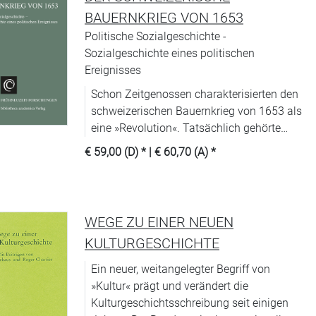
BAUERNKRIEG VON 1653
Politische Sozialgeschichte -
Sozialgeschichte eines politischen
Ereignisses
Schon Zeitgenossen charakterisierten den
schweizerischen Bauernkrieg von 1653 als
eine »Revolution«. Tatsächlich gehörte
dieser Konflikt mit der Fronde in Frankreich,
€ 59,00 (D)
* |
€ 60,70 (A)
*
der Revolution in England, den
Bürgeraufständen in Neapel und Palermo
sowie der Sezession der Provinz Katalonien
von der spanischen Krone zu einer Welle
WEGE ZU EINER NEUEN
heftiger innerer Konflikte, die um die Mitte
KULTURGESCHICHTE
des 17. Jahrhunderts ganz Europa
erschütterte.
Ein neuer, weitangelegter Begriff von
»Kultur« prägt und verändert die
Kulturgeschichtsschreibung seit einigen