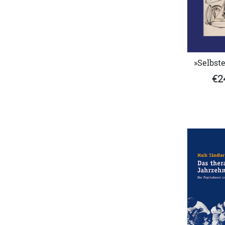
»Selbst
€2