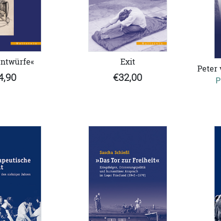
entwürfe«
Exit
Peter 
4,90
€32,00
P