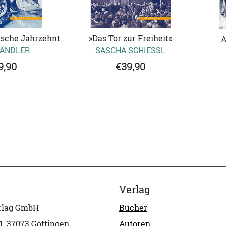
ische Jahrzehnt
»Das Tor zur Freiheit«
A
TÄNDLER
SASCHA SCHIESSL
9,90
€39,90
Verlag
erlag GmbH
Bücher
1, 37073 Göttingen
Autoren