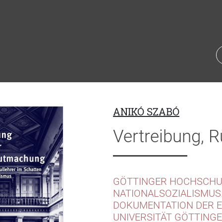
ANIKÓ SZABÓ
Vertreibung, 
GÖTTINGER HOCHSCHU
NATIONALSOZIALISMUS.
DOKUMENTATION DER 
UNIVERSITÄT GÖTTINGE