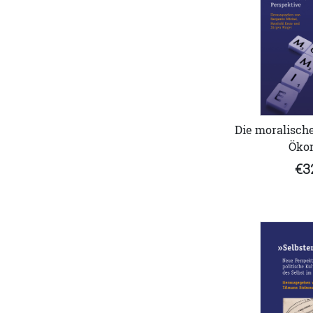
Die moralisch
Öko
€3