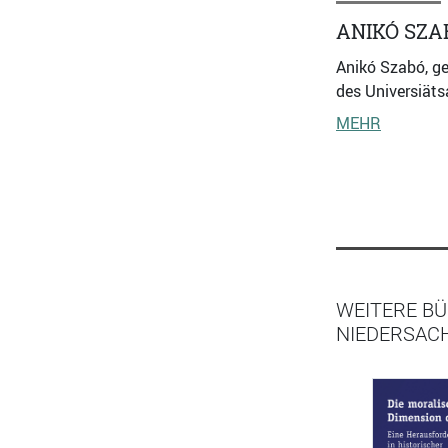
ANIKÓ SZA
Anikó Szabó, ge
des Universiäts
MEHR
WEITERE BÜ
NIEDERSAC