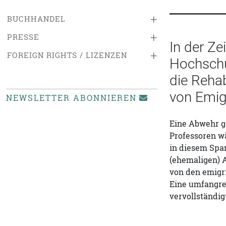
+
BUCHHANDEL
+
PRESSE
In der Ze
+
FOREIGN RIGHTS / LIZENZEN
Hochschu
die Rehab
von Emig
NEWSLETTER ABONNIEREN
Eine Abwehr ge
Professoren wä
in diesem Spa
(ehemaligen) A
von den emigri
Eine umfangre
vervollständig