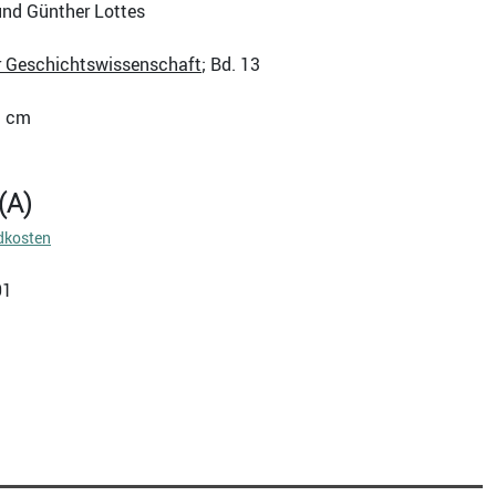
und Günther Lottes
r Geschichtswissenschaft
; Bd. 13
21 cm
(A)
dkosten
01