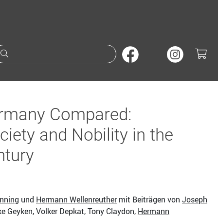
Suche nach Büchern oder A
ermany Compared:
ciety and Nobility in the
ntury
nning
und
Hermann Wellenreuther
mit Beiträgen von
Joseph
ke Geyken, Volker Depkat, Tony Claydon,
Hermann