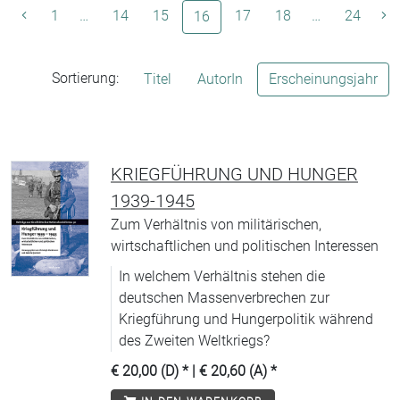
1
…
14
15
(aktuelle Seite)
17
18
…
24
16
Sortierung:
Titel
AutorIn
Erscheinungsjahr
KRIEGFÜHRUNG UND HUNGER
1939-1945
Zum Verhältnis von militärischen,
wirtschaftlichen und politischen Interessen
In welchem Verhältnis stehen die
deutschen Massenverbrechen zur
Kriegführung und Hungerpolitik während
des Zweiten Weltkriegs?
€ 20,00 (D)
* |
€ 20,60 (A)
*