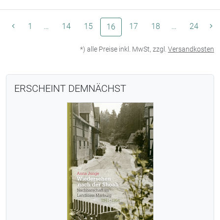
1
…
14
15
(aktuelle Seite)
17
18
…
24
16
*) alle Preise inkl. MwSt, zzgl.
Versandkosten
ERSCHEINT DEMNÄCHST