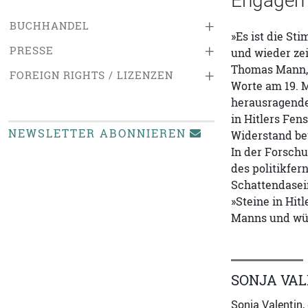
Engageme
+
BUCHHANDEL
»Es ist die St
+
PRESSE
und wieder zei
Thomas Mann, 
+
FOREIGN RIGHTS / LIZENZEN
Worte am 19. M
herausragendes
in Hitlers Fe
NEWSLETTER ABONNIEREN
Widerstand be
In der Forsch
des politikfe
Schattendasei
»Steine in Hi
Manns und wür
SONJA VAL
Sonja Valentin,