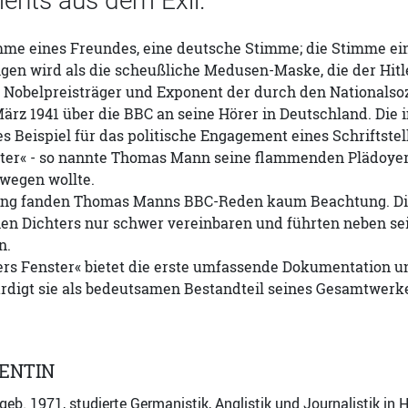
nts aus dem Exil.
imme eines Freundes, eine deutsche Stimme; die Stimme ein
gen wird als die scheußliche Medusen-Maske, die der Hitl
Nobelpreisträger und Exponent der durch den Nationalsozi
ärz 1941 über die BBC an seine Hörer in Deutschland. Die
 Beispiel für das politische Engagement eines Schriftste
nster« - so nannte Thomas Mann seine flammenden Plädoye
wegen wollte.
ung fanden Thomas Manns BBC-Reden kaum Beachtung. Die 
rnen Dichters nur schwer vereinbaren und führten neben s
n.
tlers Fenster« bietet die erste umfassende Dokumentation
digt sie als bedeutsamen Bestandteil seines Gesamtwerk
ENTIN
 geb. 1971, studierte Germanistik, Anglistik und Journalistik i