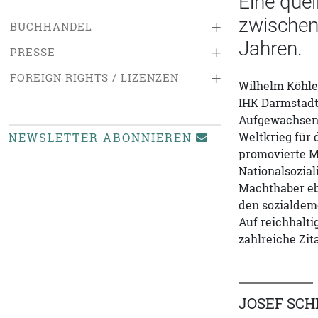
Eine quel
zwischen
+
BUCHHANDEL
Jahren.
+
PRESSE
+
FOREIGN RIGHTS / LIZENZEN
Wilhelm Köhler
IHK Darmstadt,
Aufgewachsen 
Weltkrieg für 
NEWSLETTER ABONNIEREN
promovierte Me
Nationalsozial
Machthaber eb
den sozialdem
Auf reichhalti
zahlreiche Zit
JOSEF SCH