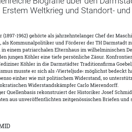
lenreiche Biografie über den Darmstä
 Erstem Weltkrieg und Standort- und 
 (1897-1962) gehörte als jahrzehntelanger Chef der Masch
 als Kommunalpolitiker und Förderer der TH Darmstadt zu 
in einem patriarchalen Elternhaus im wilhelminischen De
den jungen Köhler eine tiefe persönliche Zäsur. Konfronti
diziner Köhler in die Darmstädter Traditionsfirma Goebel,
ismus musste er sich als ›Vierteljude‹ möglichst bedeckt h
enso einher wie mit politischem Widerstand, so unterstüt
okratischen Widerstandskämpfer Carlo Mierendorff.
ger Quellenbasis rekonstruiert der Historiker Josef Schmi
aten aus unveröffentlichten zeitgenössischen Briefen und
MID