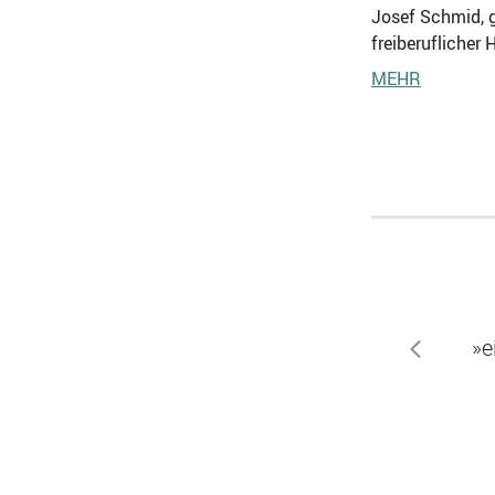
Josef Schmid, g
freiberuflicher
MEHR
»e
zurück