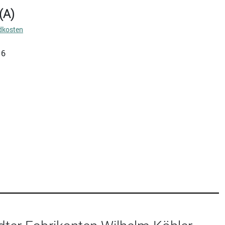
(A)
dkosten
16