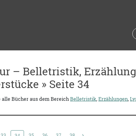
tur – Belletristik, Erzählun
rstücke » Seite 34
e alle Bücher aus dem Bereich
Belletristik
,
Erzählungen
,
Ly
33
(aktuelle Seite)
35
36
37
38
34