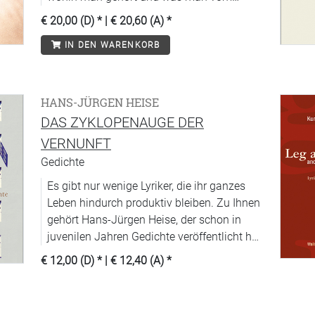
Leben will.
€ 20,00 (D)
* |
€ 20,60 (A)
*
IN DEN WARENKORB
HANS-JÜRGEN HEISE
DAS ZYKLOPENAUGE DER
VERNUNFT
Gedichte
Es gibt nur wenige Lyriker, die ihr ganzes
Leben hindurch produktiv bleiben. Zu Ihnen
gehört Hans-Jürgen Heise, der schon in
juvenilen Jahren Gedichte veröffentlicht hat
und dem »die Tinte der Imagination bisher
€ 12,00 (D)
* |
€ 12,40 (A)
*
nicht trocken geworden ist«.