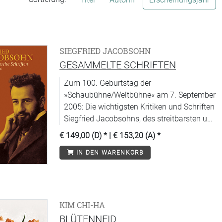
SIEGFRIED JACOBSOHN
GESAMMELTE SCHRIFTEN
Zum 100. Geburtstag der
»Schaubühne/Weltbühne« am 7. September
2005: Die wichtigsten Kritiken und Schriften
Siegfried Jacobsohns, des streitbarsten und
stilistisch brillantesten Theaterkritikers, den
€ 149,00 (D)
* |
€ 153,20 (A)
*
Deutschland je hatte.
IN DEN WARENKORB
KIM CHI-HA
BLÜTENNEID