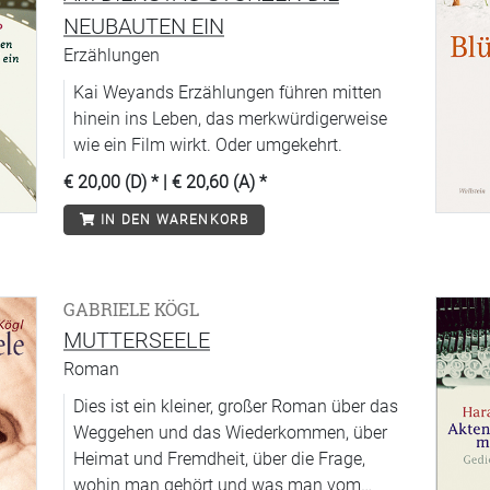
eingeschriebener Briefe bis zur Kunst der
NEUBAUTEN EIN
Verführung. Als die fünf einen Brief mit
Erzählungen
einem Scheck ihres Neffen Solal de Solal
aus Genf erhalten, wird die Universität
Kai Weyands Erzählungen führen mitten
kurzerhand geschlossen, und sie machen
hinein ins Leben, das merkwürdigerweise
sich auf den Weg zu ihm. Zuerst aber
wie ein Film wirkt. Oder umgekehrt.
fliegen sie nach Rom, von dort reisen sie
€ 20,00 (D)
* |
€ 20,60 (A)
*
über Paris nach England weiter, wo
Eisenbeißer unbedingt die Königin
IN DEN WARENKORB
kennenlernen will. Ein grotesk-komischer
Roman, der die Welt von 1935 aus der Sicht
seiner pittoresken Figuren schildert.
GABRIELE KÖGL
MUTTERSEELE
Roman
Dies ist ein kleiner, großer Roman über das
Weggehen und das Wiederkommen, über
Heimat und Fremdheit, über die Frage,
wohin man gehört und was man vom