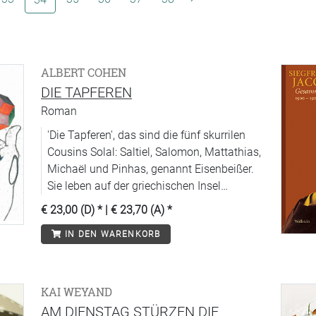
ALBERT COHEN
DIE TAPFEREN
Roman
'Die Tapferen', das sind die fünf skurrilen
Cousins Solal: Saltiel, Salomon, Mattathias,
Michaël und Pinhas, genannt Eisenbeißer.
Sie leben auf der griechischen Insel
Kephalonia. Ihr Wortführer ist Eisenbeißer,
€ 23,00 (D)
* |
€ 23,70 (A)
*
der 'Bey der Lügner' und 'Kapitän der
IN DEN WARENKORB
Winde'. Aus Geldmangel hat er sich zum
Selbstmord entschlossen, doch im letzten
Moment kommt ihm die rettende Idee, statt
dessen eine Universität zu gründen. Dort
KAI WEYAND
unterrichtet er alles, vom Sinn
AM DIENSTAG STÜRZEN DIE