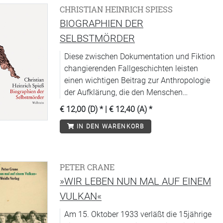
CHRISTIAN HEINRICH SPIESS
BIOGRAPHIEN DER
SELBSTMÖRDER
Diese zwischen Dokumentation und Fiktion
changierenden Fallgeschichten leisten
einen wichtigen Beitrag zur Anthropologie
der Aufklärung, die den Menschen
bevorzugt auf den Schattenseiten von
€ 12,00 (D)
* |
€ 12,40 (A)
*
Wahn, Verbrechen oder Suizid erforscht.
IN DEN WARENKORB
PETER CRANE
»WIR LEBEN NUN MAL AUF EINEM
VULKAN«
Am 15. Oktober 1933 verläßt die 15jährige