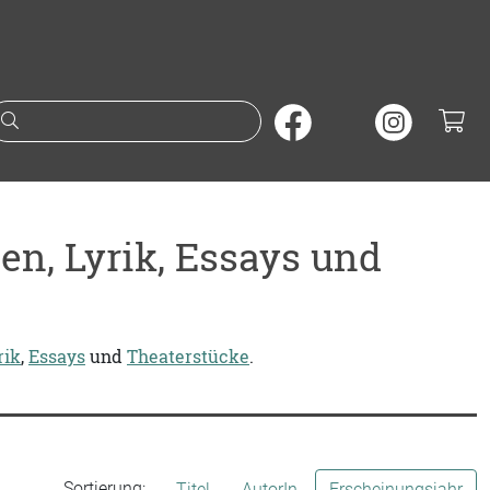
Suche nach Büchern oder A
gen, Lyrik, Essays und
rik
,
Essays
und
Theaterstücke
.
Sortierung:
Titel
AutorIn
Erscheinungsjahr