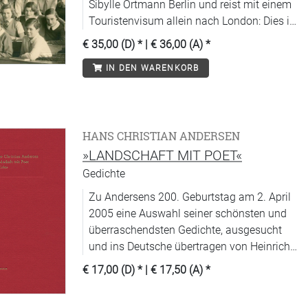
Sibylle Ortmann Berlin und reist mit einem
Touristenvisum allein nach London: Dies ist
der Beginn des Auseinanderbrechens einer
€ 35,00 (D)
* |
€ 36,00 (A)
*
jüdischen Familie.
IN DEN WARENKORB
HANS CHRISTIAN ANDERSEN
»LANDSCHAFT MIT POET«
Gedichte
Zu Andersens 200. Geburtstag am 2. April
2005 eine Auswahl seiner schönsten und
überraschendsten Gedichte, ausgesucht
und ins Deutsche übertragen von Heinrich
Detering.
€ 17,00 (D)
* |
€ 17,50 (A)
*