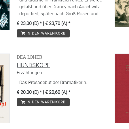
gefaßt und über Drancy nach Auschwitz
deportiert, später nach Groß-Rosen und
schließlich Buchenwald, wo er im April
€ 23,00 (D)
* |
€ 23,70 (A)
*
1945 befreit wurde. Bis 1956 lebte er in
IN DEN WARENKORB
Wien, dann übersiedelte er in die DDR. Seit
1984 lebt er wieder in Wien.
DEA LOHER
HUNDSKOPF
Erzählungen
Das Prosadebüt der Dramatikerin.
€ 20,00 (D)
* |
€ 20,60 (A)
*
IN DEN WARENKORB