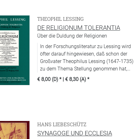
THEOPHIL LESSING
DE RELIGIONUM TOLERANTIA
Über die Duldung der Religionen
In der Forschungsliteratur zu Lessing wird
öfter darauf hingewiesen, daß schon der
Großvater Theophilus Lessing (1647-1735)
zu dem Thema Stellung genommen hat,
das der Enkel in »Nathan der Weise«
€ 8,00 (D)
* |
€ 8,30 (A)
*
behandelt. Meist ist es bei dem bloßen
Hinweis geblieben, denn Theophilus
Lessings Leipziger Disputation von 1669 ist
schwer zugänglich und in sprödem
Gelehrtenlatein abgefaßt.
HANS LIEBESCHÜTZ
SYNAGOGE UND ECCLESIA