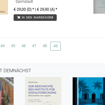
Darmstadt
€ 29,00 (D)
* |
€ 29,90 (A)
*
IN DEN WARENKORB
44
45
46
47
48
(aktuelle Seite)
49
NT DEMNÄCHST