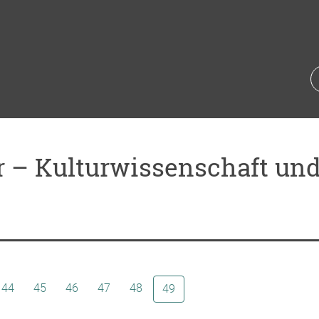
 – Kulturwissenschaft und 
44
45
46
47
48
(aktuelle Seite)
49