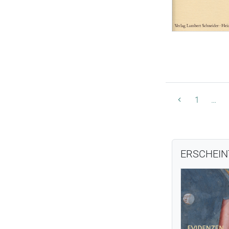
1
…
ERSCHEI