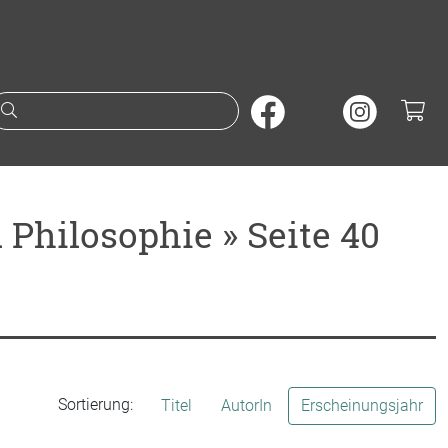
Suche nach Büchern oder A
Philosophie » Seite 40
Sortierung:
Titel
AutorIn
Erscheinungsjahr