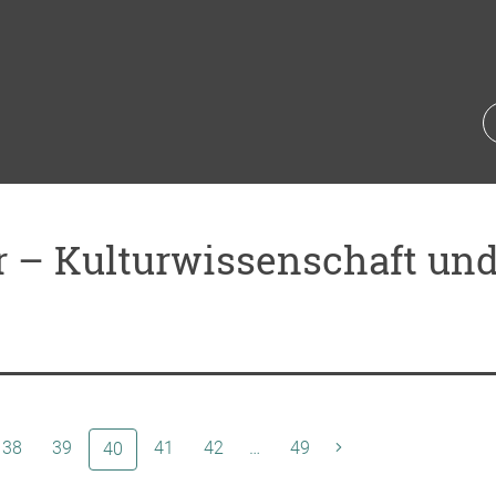
 – Kulturwissenschaft und 
38
39
(aktuelle Seite)
41
42
…
49
40