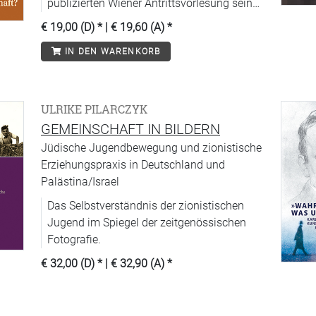
publizierten Wiener Antrittsvorlesung sein
wissenschaftliches Glaubensbekenntnis
€ 19,00 (D)
* |
€ 19,60 (A)
*
ab.
IN DEN WARENKORB
ULRIKE PILARCZYK
GEMEINSCHAFT IN BILDERN
Jüdische Jugendbewegung und zionistische
Erziehungspraxis in Deutschland und
Palästina/Israel
Das Selbstverständnis der zionistischen
Jugend im Spiegel der zeitgenössischen
Fotografie.
€ 32,00 (D)
* |
€ 32,90 (A)
*