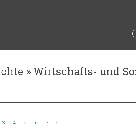
chte » Wirtschafts- und Soz
tuelle Seite)
3
4
5
6
7