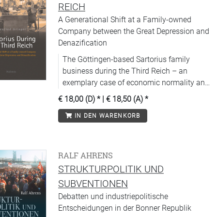
REICH
A Generational Shift at a Family-owned
Company between the Great Depression and
Denazification
The Göttingen-based Sartorius family
business during the Third Reich – an
exemplary case of economic normality and
adaptation to the regime.
€ 18,00 (D)
* |
€ 18,50 (A)
*
IN DEN WARENKORB
RALF AHRENS
STRUKTURPOLITIK UND
SUBVENTIONEN
Debatten und industriepolitische
Entscheidungen in der Bonner Republik