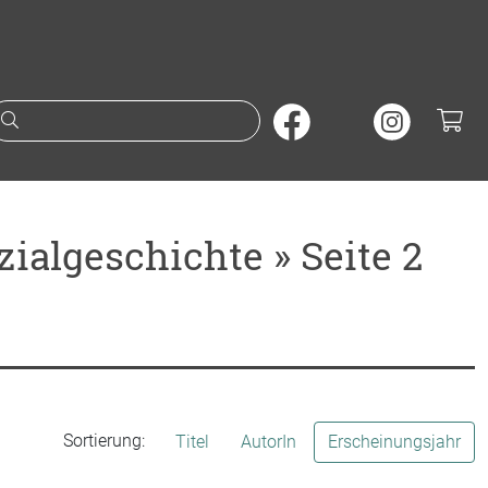
Suche nach Büchern oder A
ialgeschichte » Seite 2
Sortierung:
Titel
AutorIn
Erscheinungsjahr