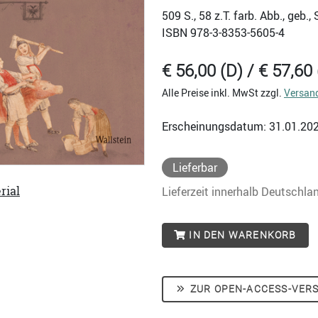
509
S., 58 z.T. farb. Abb., geb
ISBN
978-3-8353-5605-4
€ 56,00 (D) / € 57,60 
Alle Preise inkl. MwSt zzgl.
Versan
Erscheinungsdatum: 31.01.20
Lieferbar
rial
Lieferzeit innerhalb Deutschla
IN DEN WARENKORB
ZUR OPEN-ACCESS-VER