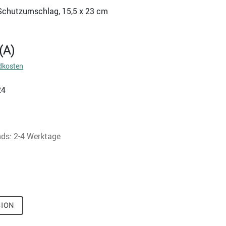
., Schutzumschlag, 15,5 x 23 cm
(A)
dkosten
24
nds: 2-4 Werktage
SION