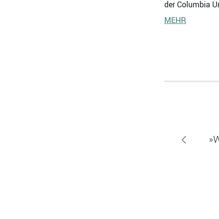
der Columbia Un
MEHR
»W
zurück