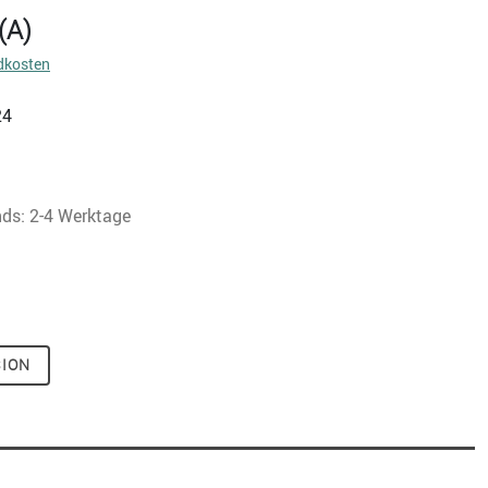
(A)
dkosten
24
nds: 2-4 Werktage
SION