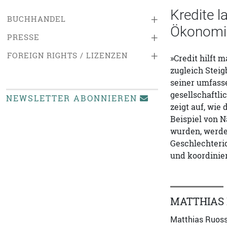
Kredite l
+
BUCHHANDEL
Ökonomie
+
PRESSE
+
FOREIGN RIGHTS / LIZENZEN
»Credit hilft 
zugleich Steig
seiner umfass
gesellschaftl
NEWSLETTER ABONNIEREN
zeigt auf, wie
Beispiel von N
wurden, werde
Geschlechterid
und koordinie
MATTHIAS
Matthias Ruoss i