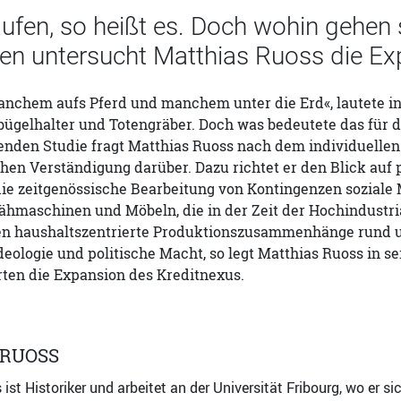
aufen, so heißt es. Doch wohin gehen s
n untersucht Matthias Ruoss die Exp
manchem aufs Pferd und manchem unter die Erd«, lautete i
bügelhalter und Totengräber. Doch was bedeutete das für 
enden Studie fragt Matthias Ruoss nach dem individuelle
ichen Verständigung darüber. Dazu richtet er den Blick a
 die zeitgenössische Bearbeitung von Kontingenzen sozial
ähmaschinen und Möbeln, die in der Zeit der Hochindustri
n haushaltszentrierte Produktionszusammenhänge rund um
eologie und politische Macht, so legt Matthias Ruoss in se
rten die Expansion des Kreditnexus.
 RUOSS
st Historiker und arbeitet an der Universität Fribourg, wo er si