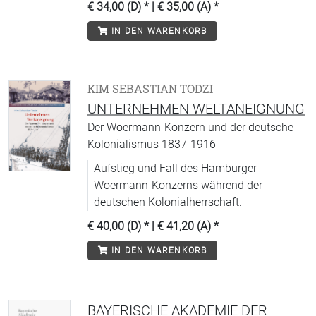
€ 34,00 (D)
* |
€ 35,00 (A)
*
Juristischen, in der Medizin und den
IN DEN WARENKORB
Naturwissenschaften, in Religion,
Pädagogik und Psychologie.
KIM SEBASTIAN TODZI
UNTERNEHMEN WELTANEIGNUNG
Der Woermann-Konzern und der deutsche
Kolonialismus 1837-1916
Aufstieg und Fall des Hamburger
Woermann-Konzerns während der
deutschen Kolonialherrschaft.
€ 40,00 (D)
* |
€ 41,20 (A)
*
IN DEN WARENKORB
BAYERISCHE AKADEMIE DER