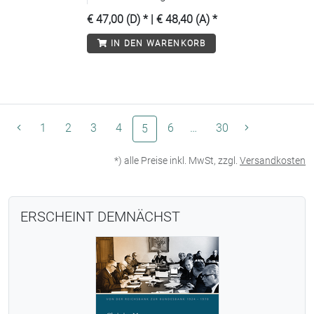
€ 47,00 (D)
* |
€ 48,40 (A)
*
IN DEN WARENKORB
1
2
3
4
(aktuelle Seite)
6
…
30
5
*) alle Preise inkl. MwSt, zzgl.
Versandkosten
ERSCHEINT DEMNÄCHST