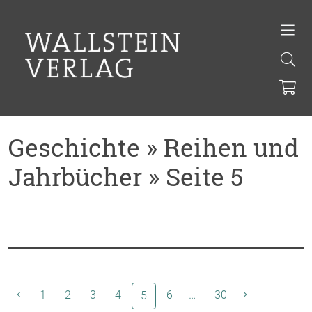
Geschichte » Reihen und
Jahrbücher » Seite 5
1
2
3
4
(aktuelle Seite)
6
…
30
5