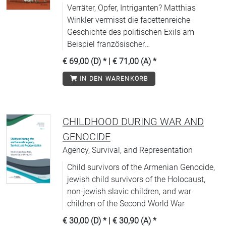
Verräter, Opfer, Intriganten? Matthias
Winkler vermisst die facettenreiche
Geschichte des politischen Exils am
Beispiel französischer
Revolutionsemigranten neu.
€ 69,00 (D)
* |
€ 71,00 (A)
*
IN DEN WARENKORB
CHILDHOOD DURING WAR AND
GENOCIDE
Agency, Survival, and Representation
Child survivors of the Armenian Genocide,
jewish child survivors of the Holocaust,
non-jewish slavic children, and war
children of the Second World War
€ 30,00 (D)
* |
€ 30,90 (A)
*