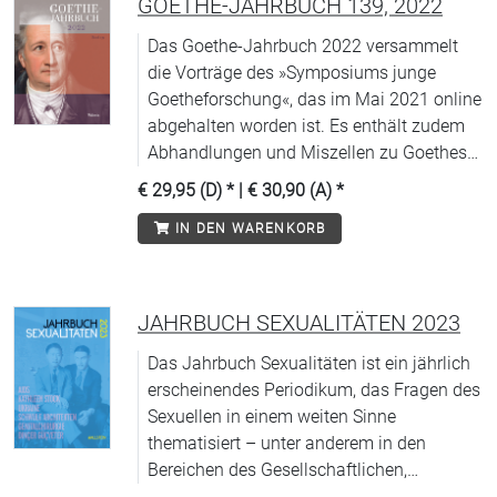
GOETHE-JAHRBUCH 139, 2022
Das Goethe-Jahrbuch 2022 versammelt
die Vorträge des »Symposiums junge
Goetheforschung«, das im Mai 2021 online
abgehalten worden ist. Es enthält zudem
Abhandlungen und Miszellen zu Goethes
Leben und Werk. Ein umfangreicher
€ 29,95 (D)
* |
€ 30,90 (A)
*
Rezensionsteil zu wichtigen
IN DEN WARENKORB
Neuerscheinungen und Berichte über das
Wirken der Goethe-Gesellschaft im In- und
Ausland ergänzen den Band.
JAHRBUCH SEXUALITÄTEN 2023
Das Jahrbuch Sexualitäten ist ein jährlich
erscheinendes Periodikum, das Fragen des
Sexuellen in einem weiten Sinne
thematisiert – unter anderem in den
Bereichen des Gesellschaftlichen,
Politischen, Kulturellen, Historischen und