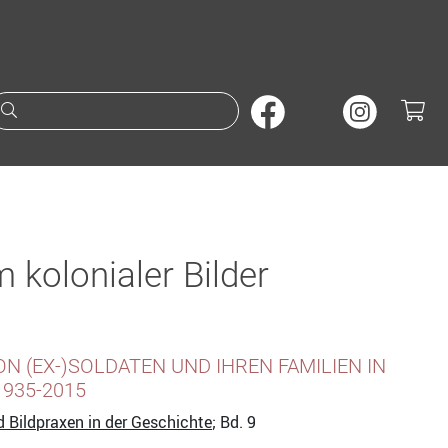
Suche nach Büchern oder A
 kolonialer Bilder
N (EX-)SOLDATEN UND IHREN FAMILIEN IN
1935-2015
nd Bildpraxen in der Geschichte
; Bd. 9