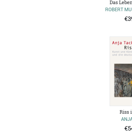
Das Leben
ROBERT MU
€3
Riss 
ANJA
€5