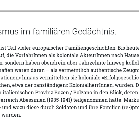
ismus im familiären Gedächtnis.
ist Teil vieler europäischer Familiengeschichten: Bis heu
f, die VorfahrInnen als koloniale AkteurInnen nach Hause
n, sondern haben obendrein über Jahrzehnte hinweg kollek
rafien waren daran – als vermeintlich authentische Zeugni
ationen« hinaus vermittelten sie koloniale »Erfolgsgeschi
hen, etwa der »anständigen« KolonialherrInnen, wurden. D
r italienischen Provinz Bozen / Bolzano in den Blick, dere
erreich Abessinien (1935-1941) teilgenommen hatte. Marku
ie und wozu diese durch Soldaten und ihre Familien (re-)p
 wurden.