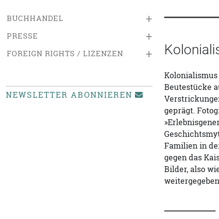
+
BUCHHANDEL
+
PRESSE
Kolonial
+
FOREIGN RIGHTS / LIZENZEN
Kolonialismus 
Beutestücke au
NEWSLETTER ABONNIEREN
Verstrickunge
geprägt. Fotog
»Erlebnisgener
Geschichtsmyt
Familien in de
gegen das Kais
Bilder, also w
weitergegeben