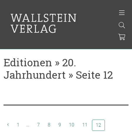
Editionen » 20.
Jahrhundert » Seite 12
1
…
7
8
9
10
11
(aktuelle Seite)
12