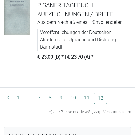
PISANER TAGEBUCH.
AUFZEICHNUNGEN / BRIEFE
Aus dem Nachlaß eines Frühvollendeten
Veröffentlichungen der Deutschen
Akademie für Sprache und Dichtung
Darmstadt
€ 23,00 (D)
* |
€ 23,70 (A)
*
1
…
7
8
9
10
11
(aktuelle Seite)
12
*) alle Preise inkl. MwSt, zzgl.
Versandkosten