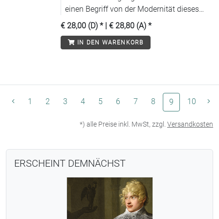
einen Begriff von der Modernität dieses
Autors. Sein Werk wird als Versuch
€ 28,00 (D)
* |
€ 28,80 (A)
*
beschrieben, neuartige Erfahrungen,
IN DEN WARENKORB
Charaktere und Konflikte gestalterisch zu
fassen.
1
2
3
4
5
6
7
8
(aktuelle Seit
10
9
*) alle Preise inkl. MwSt, zzgl.
Versandkosten
ERSCHEINT DEMNÄCHST