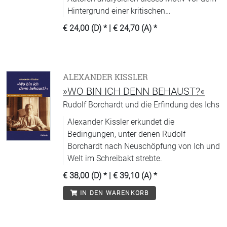
Hintergrund einer kritischen
Auseinandersetzung mit gesellschaftlichen
€ 24,00 (D)
* |
€ 24,70 (A)
*
Utopien und gehen dabei aktuellen
ästhetischen und ethischen Fragen nach.
ALEXANDER KISSLER
»WO BIN ICH DENN BEHAUST?«
Rudolf Borchardt und die Erfindung des Ichs
Alexander Kissler erkundet die
Bedingungen, unter denen Rudolf
Borchardt nach Neuschöpfung von Ich und
Welt im Schreibakt strebte.
€ 38,00 (D)
* |
€ 39,10 (A)
*
IN DEN WARENKORB