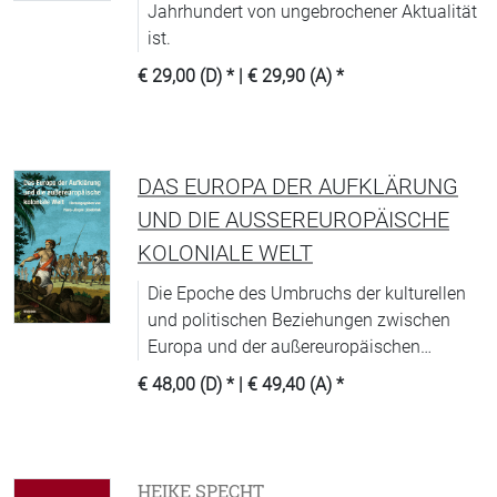
Jahrhundert von ungebrochener Aktualität
ist.
€ 29,00 (D)
* |
€ 29,90 (A)
*
DAS EUROPA DER AUFKLÄRUNG
UND DIE AUSSEREUROPÄISCHE K
OLONIALE WELT
Die Epoche des Umbruchs der kulturellen
und politischen Beziehungen zwischen
Europa und der außereuropäischen
kolonialen Welt wird in diesem Band von
€ 48,00 (D)
* |
€ 49,40 (A)
*
internationalen Autoren ausführlich
beleuchtet.
HEIKE SPECHT