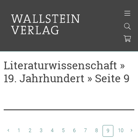
Literaturwissenschaft »
19. Jahrhundert » Seite 9
1
2
3
4
5
6
7
8
(aktuelle Seit
10
9