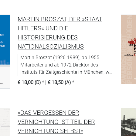
MARTIN BROSZAT, DER »STAAT
HITLERS« UND DIE
HISTORISIERUNG DES
NATIONALSOZIALISMUS
Martin Broszat (1926-1989), ab 1955
Mitarbeiter und ab 1972 Direktor des
Instituts für Zeitgeschichte in München, war
einer der produktivsten Historiker der ersten
€ 18,00 (D)
* |
€ 18,50 (A)
*
Generation der empirischen NS-Forschung.
Ein viel beachtetes internationales
Symposion aus Anlass seines 80.
Geburtstages beleuchtete im Dezember
»DAS VERGESSEN DER
2006 das historiographische Werk dieses
VERNICHTUNG IST TEIL DER
unruhigen Intellektuellen, dessen »Plädoyer
VERNICHTUNG SELBST«
für eine Historisierung des