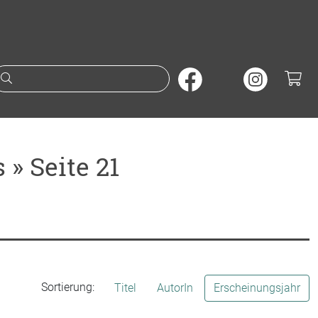
Suche nach Büchern oder A
» Seite 21
Sortierung:
Titel
AutorIn
Erscheinungsjahr