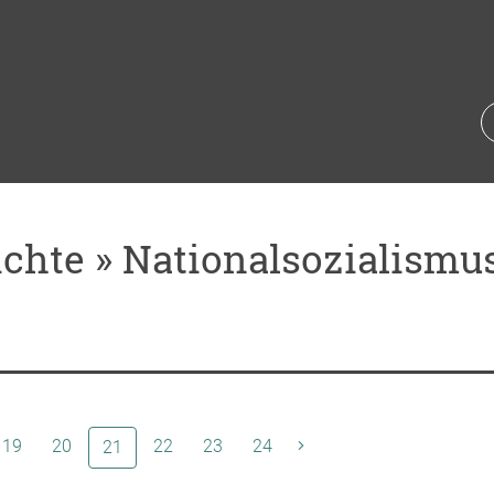
chte » Nationalsozialismus 
19
20
(aktuelle Seite)
22
23
24
21