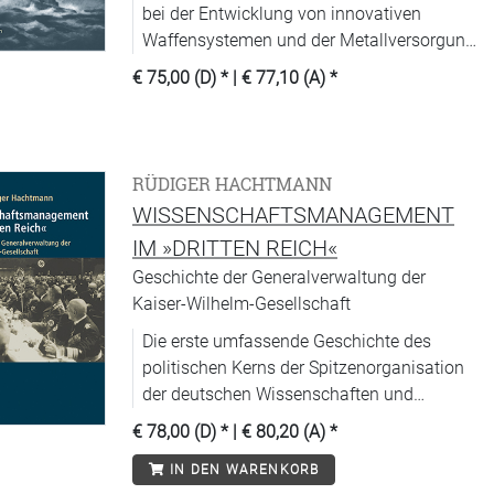
bei der Entwicklung von innovativen
Waffensystemen und der Metallversorgung
der Kriegswirtschaft im Zweiten Weltkrieg.
€ 75,00 (D)
* |
€ 77,10 (A)
*
RÜDIGER HACHTMANN
WISSENSCHAFTSMANAGEMENT
IM »DRITTEN REICH«
Geschichte der Generalverwaltung der
Kaiser-Wilhelm-Gesellschaft
Die erste umfassende Geschichte des
politischen Kerns der Spitzenorganisation
der deutschen Wissenschaften und
Vorläufers der Max-Planck-Gesellschaft.
€ 78,00 (D)
* |
€ 80,20 (A)
*
IN DEN WARENKORB