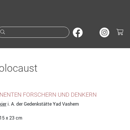
Suche nach Büchern oder A
olocaust
INENTEN FORSCHERN UND DENKERN
ier
i. A. der Gedenkstätte Yad Vashem
 15 x 23 cm