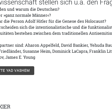
wissenschaft stellen sich u.a. den Fra
den und warum die Deutschen?
er »ganz normale Männer«?
r die Person Adolf Hitler für die Genese des Holocaust?
cheiden sich die intentionalistische und die funktionalis
uitäten bestehen zwischen dem traditionellen Antisemit
artner sind: Aharon Appelfeld, David Bankier, Yehuda Baue
Friedländer, Susanne Heim, Dominick LaCapra, Franklin Li
ov, James E. Young
TE YAD VASHEM
KIER