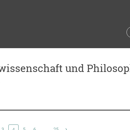
wissenschaft und Philosoph
4
3
(aktuelle Seite)
5
6
…
25
4