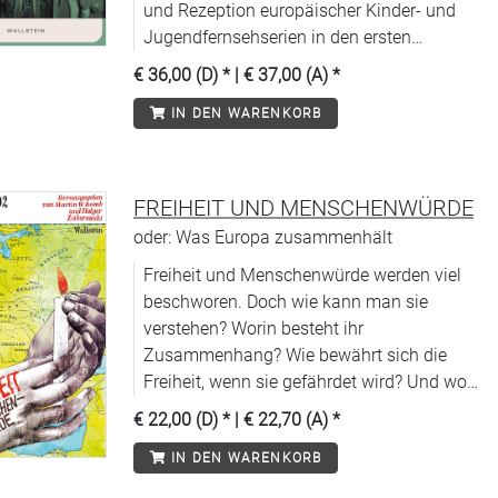
und Rezeption europäischer Kinder- und
Jugendfernsehserien in den ersten
Jahrzehnten der TV-Geschichte
€ 36,00 (D)
* |
€ 37,00 (A)
*
IN DEN WARENKORB
FREIHEIT UND MENSCHENWÜRDE
oder: Was Europa zusammenhält
Freiheit und Menschenwürde werden viel
beschworen. Doch wie kann man sie
verstehen? Worin besteht ihr
Zusammenhang? Wie bewährt sich die
Freiheit, wenn sie gefährdet wird? Und wo
und wie muss man heute für
€ 22,00 (D)
* |
€ 22,70 (A)
*
Menschenwürde Partei ergreifen?
IN DEN WARENKORB