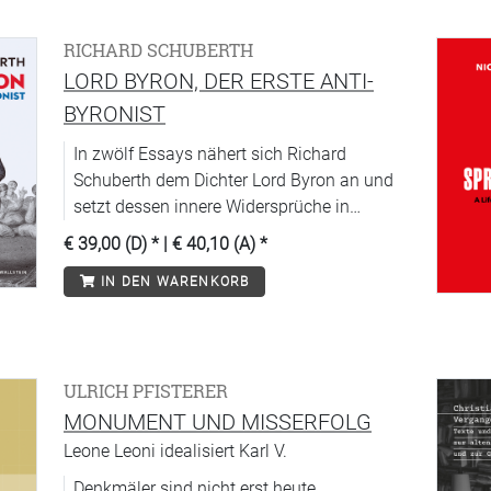
RICHARD SCHUBERTH
LORD BYRON, DER ERSTE ANTI-
BYRONIST
In zwölf Essays nähert sich Richard
Schuberth dem Dichter Lord Byron an und
setzt dessen innere Widersprüche in
Beziehung zu den Widersprüchen seiner
€ 39,00 (D)
* |
€ 40,10 (A)
*
Zeit sowie zu Problemen und Diskursen der
IN DEN WARENKORB
Gegenwart.
ULRICH PFISTERER
MONUMENT UND MISSERFOLG
Leone Leoni idealisiert Karl V.
Denkmäler sind nicht erst heute