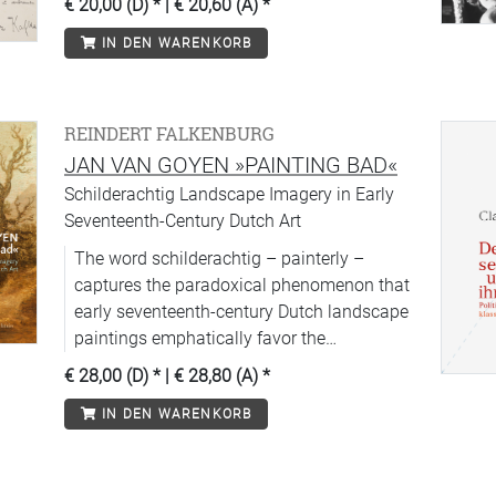
€ 20,00 (D)
* |
€ 20,60 (A)
*
IN DEN WARENKORB
REINDERT FALKENBURG
JAN VAN GOYEN »PAINTING BAD«
Schilderachtig Landscape Imagery in Early
Seventeenth-Century Dutch Art
The word schilderachtig – painterly –
captures the paradoxical phenomenon that
early seventeenth-century Dutch landscape
paintings emphatically favor the
unassuming nature of the countryside in
€ 28,00 (D)
* |
€ 28,80 (A)
*
order to bring out the very artfulness of their
IN DEN WARENKORB
pictorial representation.