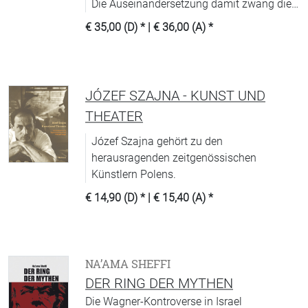
Die Auseinandersetzung damit zwang die
universitären Wissenschaftler zur
€ 35,00 (D)
* |
€ 36,00 (A)
*
Definition ihres Berufsstandes.
JÓZEF SZAJNA - KUNST UND
THEATER
Józef Szajna gehört zu den
herausragenden zeitgenössischen
Künstlern Polens.
€ 14,90 (D)
* |
€ 15,40 (A)
*
NA’AMA SHEFFI
DER RING DER MYTHEN
Die Wagner-Kontroverse in Israel