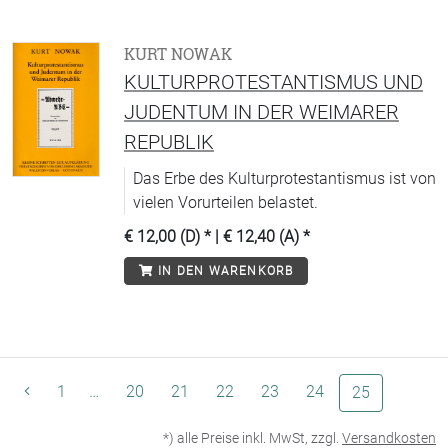
KURT NOWAK
KULTURPROTESTANTISMUS UND
JUDENTUM IN DER WEIMARER
REPUBLIK
Das Erbe des Kulturprotestantismus ist von
vielen Vorurteilen belastet.
€ 12,00 (D)
* |
€ 12,40 (A)
*
IN DEN WARENKORB
1
…
20
21
22
23
24
(aktuelle Se
25
*) alle Preise inkl. MwSt, zzgl.
Versandkosten