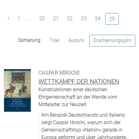
1
…
20
21
22
23
24
(aktuelle Se
25
Sortierung:
Titel
AutorIn
Erscheinungsjahr
CASPAR HIRSCHI
WETTKAMPF DER NATIONEN
Konstruktionen einer deutschen
Ehrgemeinschaft an der Wende vom
Mittelalter zur Neuzeit
Am Beispiel Deutschlands und Italiens
zeigt Caspar Hirschi, warum sich der
Gemeinschaftstyp »Nation« gerade in
Europa geformt und über Jahrhunderte