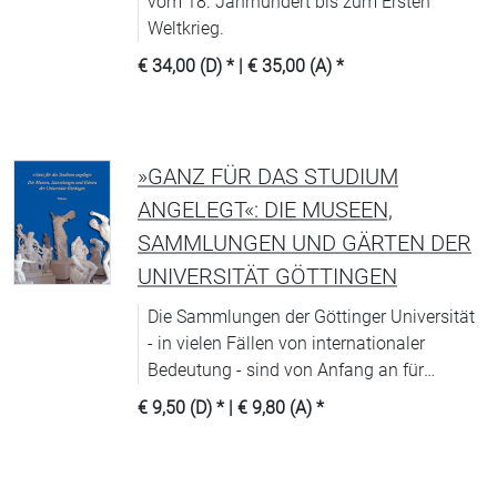
vom 18. Jahrhundert bis zum Ersten
Weltkrieg.
€ 34,00 (D)
* |
€ 35,00 (A)
*
»GANZ FÜR DAS STUDIUM
ANGELEGT«: DIE MUSEEN,
SAMMLUNGEN UND GÄRTEN DER
UNIVERSITÄT GÖTTINGEN
Die Sammlungen der Göttinger Universität
- in vielen Fällen von internationaler
Bedeutung - sind von Anfang an für
Forschung und Lehre angelegt. Dabei sind
€ 9,50 (D)
* |
€ 9,80 (A)
*
sie nicht allein für Studierende und
Lehrende eindrucksvoll.