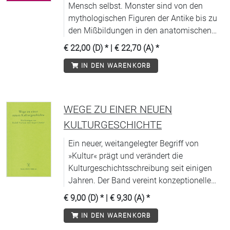
Mensch selbst. Monster sind von den
mythologischen Figuren der Antike bis zu
den Mißbildungen in den anatomischen
Sammlungen und den Kreaturen
€ 22,00 (D)
* |
€ 22,70 (A)
*
Frankensteins Gegenstand von Abscheu
IN DEN WARENKORB
und Faszination gewesen.
WEGE ZU EINER NEUEN
KULTURGESCHICHTE
Ein neuer, weitangelegter Begriff von
»Kultur« prägt und verändert die
Kulturgeschichtsschreibung seit einigen
Jahren. Der Band vereint konzeptionelle
Texte zweier Historiker, die entscheidende
€ 9,00 (D)
* |
€ 9,30 (A)
*
Beiträge zu dieser Tendenz geleistet
IN DEN WARENKORB
haben. Beiträge von Rudolf