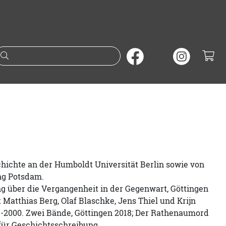
Suche nach Büchern oder A
schichte an der Humboldt Universität Berlin sowie von
ung Potsdam.
ng über die Vergangenheit in der Gegenwart, Göttingen
 Matthias Berg, Olaf Blaschke, Jens Thiel und Krijn
93-2000. Zwei Bände, Göttingen 2018; Der Rathenaumord
für Geschichtsschreibung.