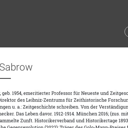
 Sabrow
 geb. 1954, emeritierter Professor für Neueste und Zeitge
Direktor des Leibniz-Zentrums für Zeithistorische Forsch
ngen u. a.: Zeitgeschichte schreiben. Von der Verständigu
necker. Das Leben davor. 1912-1914. München 2016; (zus. mit
rsammelte Zunft. Historikerverband und Historikertage 18
he Gegenrevolution (2022); Träger des Golo-Mann-Preises 