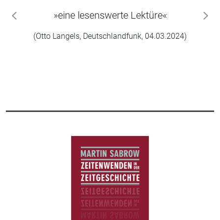
»eine lesenswerte Lektüre«
zurück
wei
(Otto Langels, Deutschlandfunk, 04.03.2024)