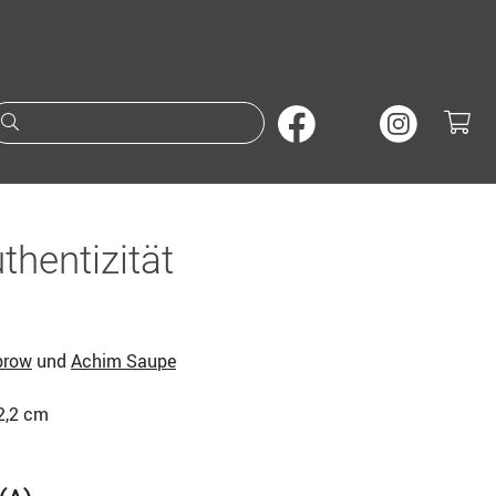
Suche nach Büchern oder A
thentizität
brow
und
Achim Saupe
22,2 cm