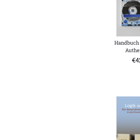
Handbuch 
Authen
€4