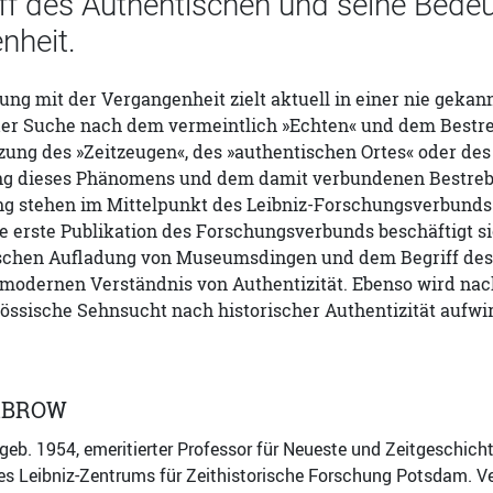
iff des Authentischen und seine Bede
nheit.
ung mit der Vergangenheit zielt aktuell in einer nie gekannt
der Suche nach dem vermeintlich »Echten« und dem Bestrebe
ung des »Zeitzeugen«, des »authentischen Ortes« oder des
ng dieses Phänomens und dem damit verbundenen Bestrebe
g stehen im Mittelpunkt des Leibniz-Forschungsverbunds »
e erste Publikation des Forschungsverbunds beschäftigt s
ischen Aufladung von Museumsdingen und dem Begriff des 
modernen Verständnis von Authentizität. Ebenso wird nac
nössische Sehnsucht nach historischer Authentizität aufwir
ABROW
geb. 1954, emeritierter Professor für Neueste und Zeitgeschich
es Leibniz-Zentrums für Zeithistorische Forschung Potsdam. Ver