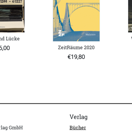
nd Lücke
ZeitRäume 2020
6,00
€19,80
Verlag
erlag GmbH
Bücher