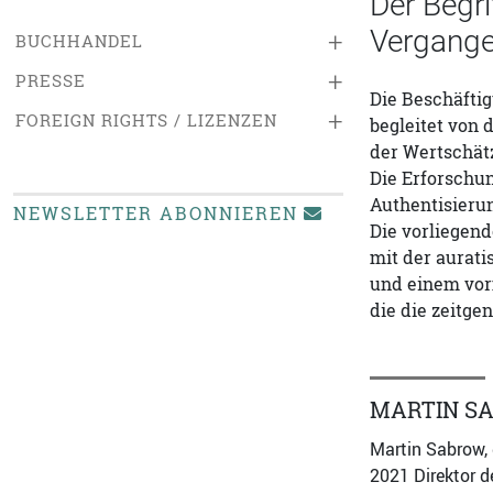
Der Begr
Vergange
+
BUCHHANDEL
+
PRESSE
Die Beschäftig
+
FOREIGN RIGHTS / LIZENZEN
begleitet von 
der Wertschätz
Die Erforschu
Authentisierun
NEWSLETTER ABONNIEREN
Die vorliegend
mit der aurat
und einem vor
die die zeitge
MARTIN S
Martin Sabrow, 
2021 Direktor d