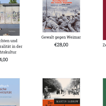
Gewalt gegen Weimar
chten und
€28,00
Z
alität in der
htskultur
4,00