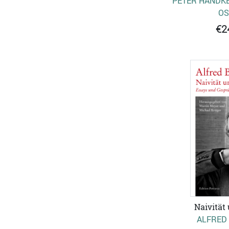
PETER HANDK
OS
€2
Naivität 
ALFRED