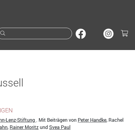
Suche nach Büchern oder A
ssell
NGEN
n-Lenz-Stiftung
. Mit Beiträgen von
Peter Handke
, Rachel
Hahn
,
Rainer Moritz
und
Svea Paul