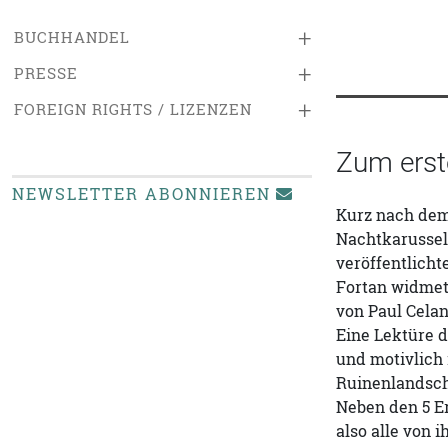
+
BUCHHANDEL
+
PRESSE
+
FOREIGN RIGHTS / LIZENZEN
Zum erst
NEWSLETTER ABONNIEREN
Kurz nach dem
Nachtkarussell
veröffentlich
Fortan widmete
von Paul Cela
Eine Lektüre d
und motivlich 
Ruinenlandscha
Neben den 5 E
also alle von 