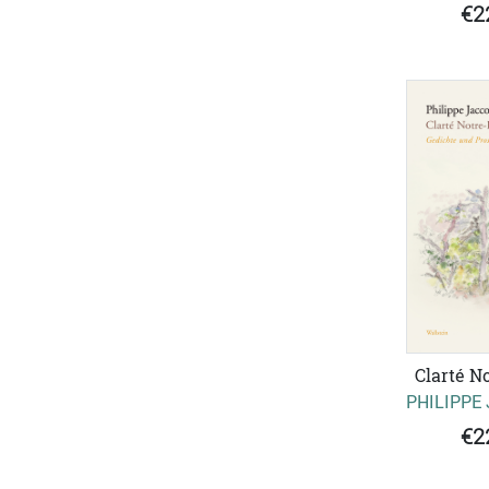
€2
Clarté N
PHILIPPE
€2