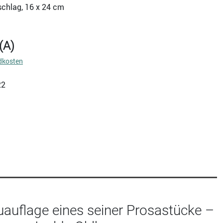
schlag, 16 x 24 cm
(A)
dkosten
22
auflage eines seiner Prosastücke –