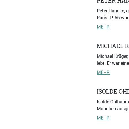
PETER HA
Peter Handke, ge
Paris. 1966 wur
MEHR
MICHAEL 
Michael Krüger,
lebt. Er war ein
MEHR
ISOLDE O
Isolde Ohlbaum 
München ausgebi
MEHR