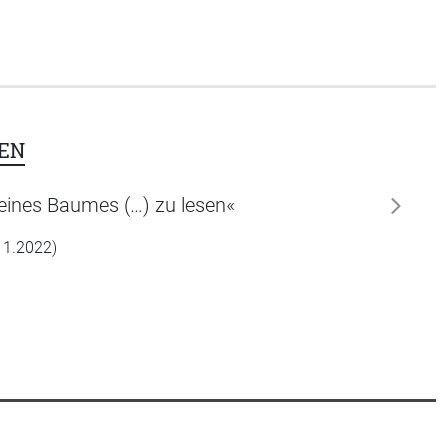
EN
 eines Baumes (…) zu lesen«
weiter
.11.2022)