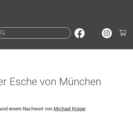
Suche nach Büchern oder A
der Esche von München
und einem Nachwort von
Michael Krüger