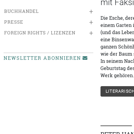
mit Faks
+
BUCHHANDEL
Die Esche, der
+
PRESSE
einem Garten 
+
(und das Leben
FOREIGN RIGHTS / LIZENZEN
eine Binsenwah
ganzen Schönhe
wie der Baum s
NEWSLETTER ABONNIEREN
In seinem Nac
Geburtstag de
Werk gehören.
LITERARISC