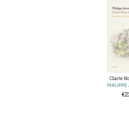
Clarté N
PHILIPPE
€2