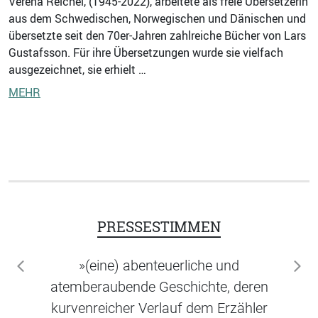
Verena Reichel, (1945-2022), arbeitete als freie Übersetzerin
aus dem Schwedischen, Norwegischen und Dänischen und
übersetzte seit den 70er-Jahren zahlreiche Bücher von Lars
Gustafsson. Für ihre Übersetzungen wurde sie vielfach
ausgezeichnet, sie erhielt …
MEHR
PRESSESTIMMEN
»(eine) abenteuerliche und
zurück
wei
atemberaubende Geschichte, deren
kurvenreicher Verlauf dem Erzähler