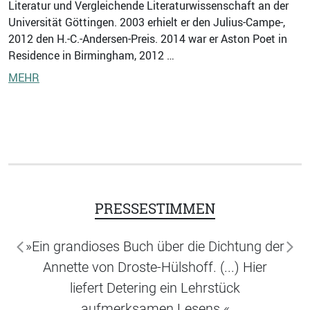
Literatur und Vergleichende Literaturwissenschaft an der
Universität Göttingen. 2003 erhielt er den Julius-Campe-,
2012 den H.-C.-Andersen-Preis. 2014 war er Aston Poet in
Residence in Birmingham, 2012 …
MEHR
PRESSESTIMMEN
»Ein grandioses Buch über die Dichtung der
zurück
wei
Annette von Droste-Hülshoff. (...) Hier
liefert Detering ein Lehrstück
aufmerksamen Lesens.«