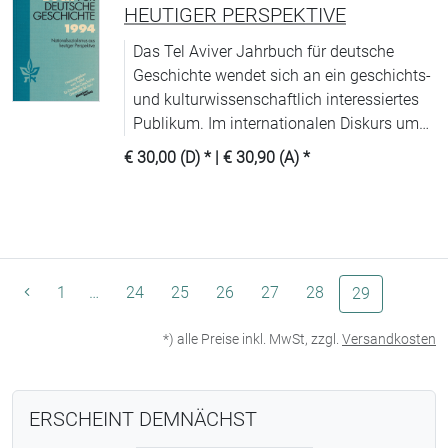
HEUTIGER PERSPEKTIVE
Das Tel Aviver Jahrbuch für deutsche
Geschichte wendet sich an ein geschichts-
und kulturwissenschaftlich interessiertes
Publikum. Im internationalen Diskurs um
die deutsche Geschichtswissenschaft
€ 30,00 (D)
* |
€ 30,90 (A)
*
nimmt das Jahrbuch einen inzwischen
nicht mehr wegzudenkenden Platz ein.
1
…
24
25
26
27
28
(aktuelle Se
29
*) alle Preise inkl. MwSt, zzgl.
Versandkosten
ERSCHEINT DEMNÄCHST