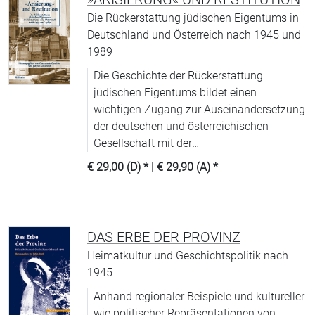
Die Rückerstattung jüdischen Eigentums in
Deutschland und Österreich nach 1945 und
1989
Die Geschichte der Rückerstattung
jüdischen Eigentums bildet einen
wichtigen Zugang zur Auseinandersetzung
der deutschen und österreichischen
Gesellschaft mit der
nationalsozialistischen Vergangenheit und
€ 29,00 (D)
* |
€ 29,90 (A)
*
wirft auch die Frage nach
gesamtgesellschaftlichen Lernprozessen
auf.
DAS ERBE DER PROVINZ
Heimatkultur und Geschichtspolitik nach
1945
Anhand regionaler Beispiele und kultureller
wie politischer Repräsentationen von