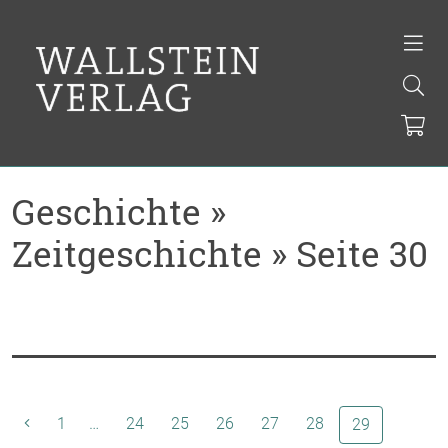
Geschichte »
Zeitgeschichte » Seite 30
1
…
24
25
26
27
28
(aktuelle Se
29