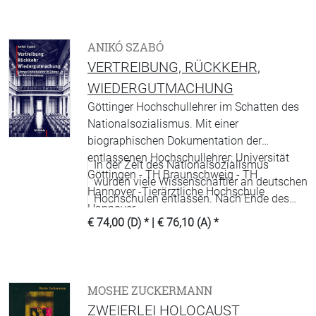
ANIKÓ SZABÓ
VERTREIBUNG, RÜCKKEHR,
WIEDERGUTMACHUNG
Göttinger Hochschullehrer im Schatten des
Nationalsozialismus. Mit einer
biographischen Dokumentation der
entlassenen Hochschullehrer: Universität
In der Zeit des Nationalsozialismus
Göttingen - TH Braunschweig - TH
wurden viele Wissenschaftler an deutschen
Hannover -Tierärztliche Hochschule
Hochschulen entlassen. Nach Ende des
Hannover
Zweiten Weltkriegs gestaltete sich sowohl
€ 74,00 (D)
* |
€ 76,10 (A)
*
die Rehabilitierung nichtemigrierter
Hochschullehrer als auch die
Rückberufung von Emigranten als
schwierig.
MOSHE ZUCKERMANN
ZWEIERLEI HOLOCAUST