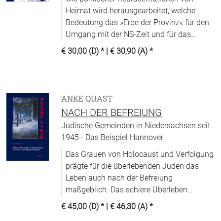
Heimat wird herausgearbeitet, welche
Bedeutung das »Erbe der Provinz« für den
Umgang mit der NS-Zeit und für das
nationale Geschichtsbewußtsein in
€ 30,00 (D)
* |
€ 30,90 (A)
*
Deutschland nach 1945 hatte.
ANKE QUAST
NACH DER BEFREIUNG
Jüdische Gemeinden in Niedersachsen seit
1945 - Das Beispiel Hannover
Das Grauen von Holocaust und Verfolgung
prägte für die überlebenden Juden das
Leben auch nach der Befreiung
maßgeblich. Das schiere Überleben
bedeutete einen ungewissen Neuanfang in
€ 45,00 (D)
* |
€ 46,30 (A)
*
vielerlei Hinsicht.