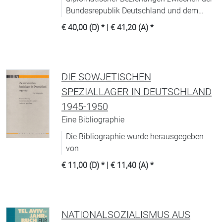
Bundesrepublik Deutschland und dem
Staat Israel. Diesem bedeutsamen Ereignis
€ 40,00 (D)
* |
€ 41,20 (A)
*
gingen schwierige Jahre der
Kontaktaufnahme und Vertrauensbildung
nach der Shoah voraus.
DIE SOWJETISCHEN
SPEZIALLAGER IN DEUTSCHLAND
1945-1950
Eine Bibliographie
Die Bibliographie wurde herausgegeben
von
€ 11,00 (D)
* |
€ 11,40 (A)
*
NATIONALSOZIALISMUS AUS